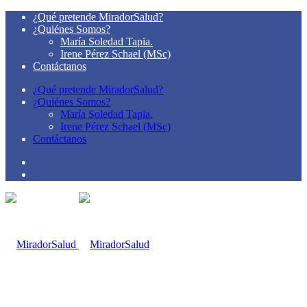
¿Qué pretende MiradorSalud?
¿Quiénes Somos?
María Soledad Tapia.
Irene Pérez Schael (MSc)
Contáctanos
¿Qué pretende MiradorSalud?
¿Quiénes Somos?
María Soledad Tapia.
Irene Pérez Schael (MSc)
Contáctanos