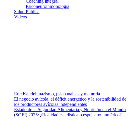
Coaching integral
Psiconeuroinmonologia
Salud Publica
Videos
¿Quiénes somos?
Somos un equipo de investigadores, profesionales de la salud y
ramas afines y de la comunicación comprometidos con la promoción
de una salud responsable. El sitio web MiradorSalud cuenta con un
equipo de colaboradores con ética, sentido crítico y responsabilidad
para abordar los temas fundamentales de nuestra página: Salud y
Vida (estilo de vida y nutrición), Vacunas, Salud Pública y Salud
Mental.
Entradas recientes
Eric Kandel: nazismo, psicoanálisis y memoria
El negocio avícola, el déficit energético y la sostenibilidad de
los productores avícolas independientes
Estado de la Seguridad Alimentaria y Nutrición en el Mundo
(SOFI) 2025: ¿Realidad estadística o espejismo numérico?
Nuestra misión