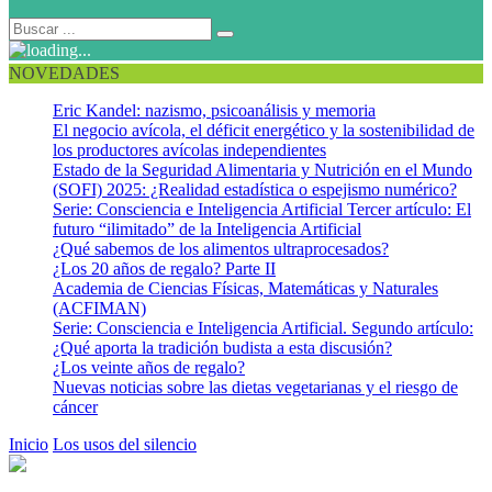
NOVEDADES
Eric Kandel: nazismo, psicoanálisis y memoria
El negocio avícola, el déficit energético y la sostenibilidad de
los productores avícolas independientes
Estado de la Seguridad Alimentaria y Nutrición en el Mundo
(SOFI) 2025: ¿Realidad estadística o espejismo numérico?
Serie: Consciencia e Inteligencia Artificial Tercer artículo: El
futuro “ilimitado” de la Inteligencia Artificial
¿Qué sabemos de los alimentos ultraprocesados?
¿Los 20 años de regalo? Parte II
Academia de Ciencias Físicas, Matemáticas y Naturales
(ACFIMAN)
Serie: Consciencia e Inteligencia Artificial. Segundo artículo:
¿Qué aporta la tradición budista a esta discusión?
¿Los veinte años de regalo?
Nuevas noticias sobre las dietas vegetarianas y el riesgo de
cáncer
Inicio
Los usos del silencio
Imagen El Silencio a