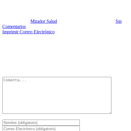
Imagen El Silencio a
Publicado por:
Mirador Salud
Fecha:
23 septiembre, 2025
En:
Sin
Comentarios
Imprimir
Correo Electrónico
Deja un Comentario
Tu dirección de correo electrónico no será publicada.
Los campos
obligatorios están marcados con
*