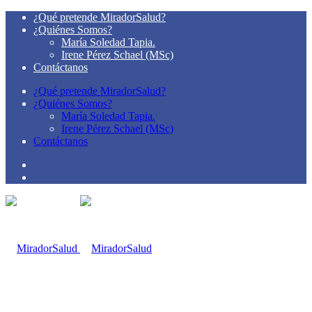
¿Qué pretende MiradorSalud?
¿Quiénes Somos?
María Soledad Tapia.
Irene Pérez Schael (MSc)
Contáctanos
¿Qué pretende MiradorSalud?
¿Quiénes Somos?
María Soledad Tapia.
Irene Pérez Schael (MSc)
Contáctanos