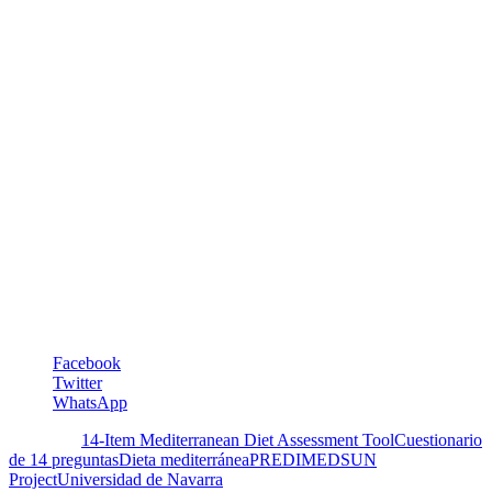
14. ¿Cuántas veces a la semana consume los vegetales cocinados, la
pasta, arroz u otros platos aderezados con salsa de tomate, ajo,
cebolla o ajoporro elaborada a fuego lento con aceite de oliva
(sofrito)? (2 o más a la semana: 1 punto).
Lo invitamos a responderlas y a sacar su relación cintura/altura.
Podemos buscar elementos de nuestra dieta, con nuestros
ingredientes, productos y maravillosas costumbres venezolanas
culinarias y alrededor de la mesa familiar, que reemplacen las
tradiciones mediterráneas, y donde no haya, pues se adoptan.
María Soledad Tapia
Maria.tapia@5aldia.org.ve
Facebook
Twitter
WhatsApp
Etiquetas:
14-Item Mediterranean Diet Assessment Tool
Cuestionario
de 14 preguntas
Dieta mediterránea
PREDIMED
SUN
Project
Universidad de Navarra