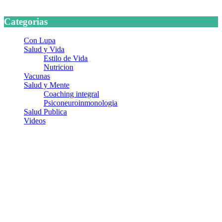
24 marzo, 2026
Categorias
Con Lupa
Salud y Vida
Estilo de Vida
Nutricion
Vacunas
Salud y Mente
Coaching integral
Psiconeuroinmonologia
Salud Publica
Videos
¿Quiénes somos?
Somos un equipo de investigadores, profesionales de la salud y
ramas afines y de la comunicación comprometidos con la promoción
de una salud responsable. El sitio web MiradorSalud cuenta con un
equipo de colaboradores con ética, sentido crítico y responsabilidad
para abordar los temas fundamentales de nuestra página: Salud y
Vida (estilo de vida y nutrición), Vacunas, Salud Pública y Salud
Mental.