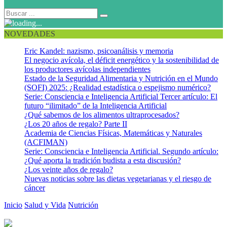
NOVEDADES
Eric Kandel: nazismo, psicoanálisis y memoria
El negocio avícola, el déficit energético y la sostenibilidad de
los productores avícolas independientes
Estado de la Seguridad Alimentaria y Nutrición en el Mundo
(SOFI) 2025: ¿Realidad estadística o espejismo numérico?
Serie: Consciencia e Inteligencia Artificial Tercer artículo: El
futuro “ilimitado” de la Inteligencia Artificial
¿Qué sabemos de los alimentos ultraprocesados?
¿Los 20 años de regalo? Parte II
Academia de Ciencias Físicas, Matemáticas y Naturales
(ACFIMAN)
Serie: Consciencia e Inteligencia Artificial. Segundo artículo:
¿Qué aporta la tradición budista a esta discusión?
¿Los veinte años de regalo?
Nuevas noticias sobre las dietas vegetarianas y el riesgo de
cáncer
Inicio
Salud y Vida
Nutrición
Marca “Dieta Mediterránea.”¿Cómo
se come eso?