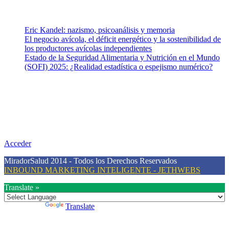
Entradas recientes
Eric Kandel: nazismo, psicoanálisis y memoria
El negocio avícola, el déficit energético y la sostenibilidad de
los productores avícolas independientes
Estado de la Seguridad Alimentaria y Nutrición en el Mundo
(SOFI) 2025: ¿Realidad estadística o espejismo numérico?
Nuestra misión
Nuestra misión primordial es estimular una actitud proactiva hacia
una vida saludable, como individuos y como sociedad, mediante la
difusión de información al día que promueva el desarrollo de una
mayor conciencia sobre la prevención en salud.
Acceder
MiradorSalud 2014 - Todos los Derechos Reservados
INBOUND MARKETING INTELIGENTE - JETHWEBS
Translate »
Powered by
Translate