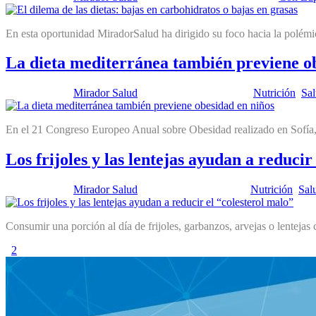
En esta oportunidad MiradorSalud ha dirigido su foco hacia la polémi
La dieta mediterránea también previene o
Publicado por:
Mirador Salud
Fecha:
24 junio, 2014
En:
Nutrición
,
Sal
En el 21 Congreso Europeo Anual sobre Obesidad realizado en Sofía, 
Los frijoles y las lentejas ayudan a reducir
Publicado por:
Mirador Salud
Fecha:
15 abril, 2014
En:
Nutrición
,
Sal
Consumir una porción al día de frijoles, garbanzos, arvejas o lenteja
1
2