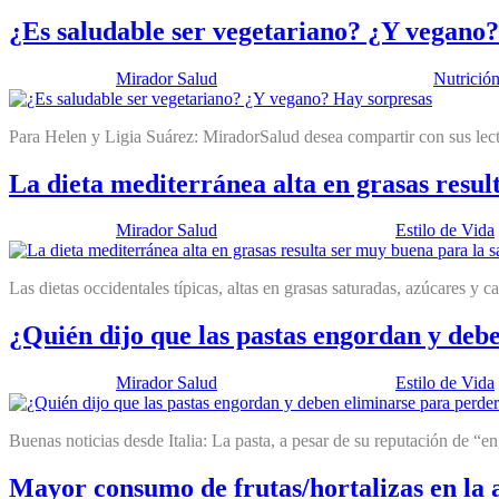
¿Es saludable ser vegetariano? ¿Y vegano
Publicado por:
Mirador Salud
Fecha:
13 diciembre, 2016
En:
Nutrició
Para Helen y Ligia Suárez: MiradorSalud desea compartir con sus lect
La dieta mediterránea alta en grasas resul
Publicado por:
Mirador Salud
Fecha:
26 julio, 2016
En:
Estilo de Vida
Las dietas occidentales típicas, altas en grasas saturadas, azúcares y 
¿Quién dijo que las pastas engordan y deb
Publicado por:
Mirador Salud
Fecha:
12 julio, 2016
En:
Estilo de Vida
Buenas noticias desde Italia: La pasta, a pesar de su reputación de “e
Mayor consumo de frutas/hortalizas en la