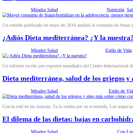
Publicado por:
Mirador Salud
Fecha:
14 junio, 2016
En:
Nutrición
,
Sal
Un estudio publicado en mayo de 2016 analizó el consumo de frutas y
¿Adiós Dieta mediterránea? ¿Y la nuestra
Publicado por:
Mirador Salud
Fecha:
28 julio, 2015
En:
Estilo de Vida
Un informe escrito por expertos mundiales del Centro Internacional 
Dieta mediterránea, salud de los griegos 
Publicado por:
Mirador Salud
Fecha:
10 marzo, 2015
En:
Estilo de Vi
Grecia está en las noticias. Ya lo estaba por su economía. Las nego
El dilema de las dietas: bajas en carbohidr
Publicado por:
Mirador Salud
Fecha:
30 septiembre, 2014
En:
Con Lu