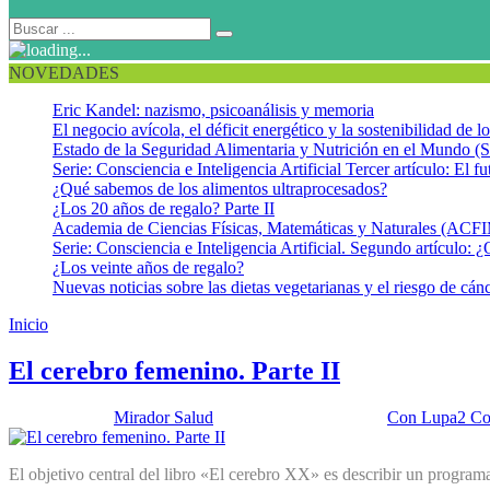
NOVEDADES
Eric Kandel: nazismo, psicoanálisis y memoria
El negocio avícola, el déficit energético y la sostenibilidad de 
Estado de la Seguridad Alimentaria y Nutrición en el Mundo (S
Serie: Consciencia e Inteligencia Artificial Tercer artículo: El fu
¿Qué sabemos de los alimentos ultraprocesados?
¿Los 20 años de regalo? Parte II
Academia de Ciencias Físicas, Matemáticas y Naturales (AC
Serie: Consciencia e Inteligencia Artificial. Segundo artículo: ¿
¿Los veinte años de regalo?
Nuevas noticias sobre las dietas vegetarianas y el riesgo de cán
Inicio
Dieta mediterránea
El cerebro femenino. Parte II
Publicado por:
Mirador Salud
Fecha:
11 julio, 2023
En:
Con Lupa
2 Co
El objetivo central del libro «El cerebro XX» es describir un program