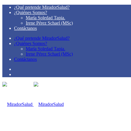
¿Qué pretende MiradorSalud?
¿Quiénes Somos?
María Soledad Tapia.
Irene Pérez Schael (MSc)
Contáctanos
¿Qué pretende MiradorSalud?
¿Quiénes Somos?
María Soledad Tapia.
Irene Pérez Schael (MSc)
Contáctanos