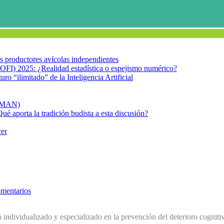
los productores avícolas independientes
OFI) 2025: ¿Realidad estadística o espejismo numérico?
turo “ilimitado” de la Inteligencia Artificial
FIMAN)
Qué aporta la tradición budista a esta discusión?
cer
mentarios
a individualizado y especializado en la prevención del deterioro cognit