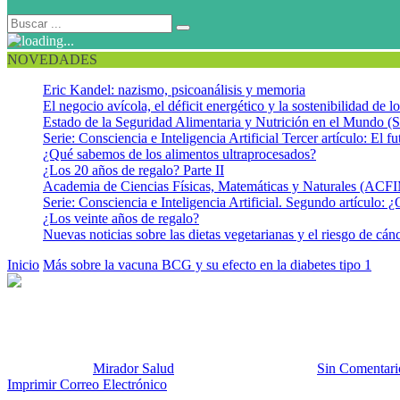
NOVEDADES
Eric Kandel: nazismo, psicoanálisis y memoria
El negocio avícola, el déficit energético y la sostenibilidad de 
Estado de la Seguridad Alimentaria y Nutrición en el Mundo (S
Serie: Consciencia e Inteligencia Artificial Tercer artículo: El fu
¿Qué sabemos de los alimentos ultraprocesados?
¿Los 20 años de regalo? Parte II
Academia de Ciencias Físicas, Matemáticas y Naturales (AC
Serie: Consciencia e Inteligencia Artificial. Segundo artículo: ¿
¿Los veinte años de regalo?
Nuevas noticias sobre las dietas vegetarianas y el riesgo de cán
Inicio
Más sobre la vacuna BCG y su efecto en la diabetes tipo 1
Diab
Diabetes tipo 1 y BCG
Publicado por:
Mirador Salud
Fecha:
14 julio, 2018
En:
Sin Comentari
Imprimir
Correo Electrónico