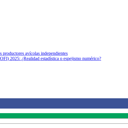
s afines y de la comunicación comprometidos con la promoción de una s
r los temas fundamentales de nuestra página: Salud y Vida (estilo de vi
los productores avícolas independientes
OFI) 2025: ¿Realidad estadística o espejismo numérico?
na vida saludable, como individuos y como sociedad, mediante la difusi