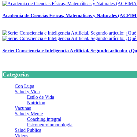
Academia de Ciencias Físicas, Matemáticas y Naturales (ACFI
24 marzo, 2026
Serie: Consciencia e Inteligencia Artificial. Segundo artículo: ¿Qu
24 marzo, 2026
Categorias
Con Lupa
Salud y Vida
Estilo de Vida
Nutricion
Vacunas
Salud y Mente
Coaching integral
Psiconeuroinmonologia
Salud Publica
Videos