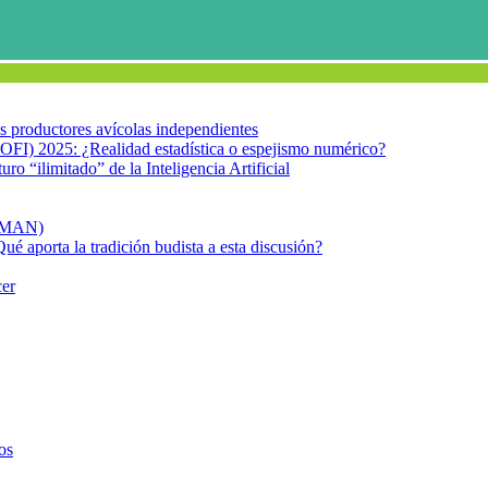
los productores avícolas independientes
OFI) 2025: ¿Realidad estadística o espejismo numérico?
turo “ilimitado” de la Inteligencia Artificial
FIMAN)
Qué aporta la tradición budista a esta discusión?
cer
etes tipo 1 y BCG
os