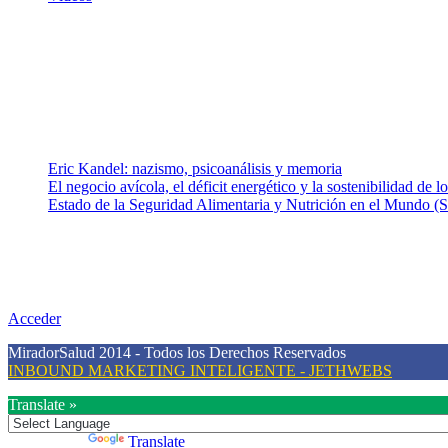
¿Quiénes somos?
Somos un equipo de investigadores, profesionales de la salud y rama
colaboradores con ética, sentido crítico y responsabilidad para aborda
Entradas recientes
Eric Kandel: nazismo, psicoanálisis y memoria
El negocio avícola, el déficit energético y la sostenibilidad de 
Estado de la Seguridad Alimentaria y Nutrición en el Mundo (S
Nuestra misión
Nuestra misión primordial es estimular una actitud proactiva hacia u
conciencia sobre la prevención en salud.
Acceder
MiradorSalud 2014 - Todos los Derechos Reservados
INBOUND MARKETING INTELIGENTE - JETHWEBS
Translate »
Powered by
Translate