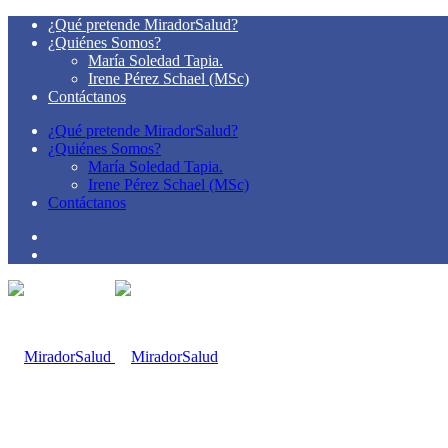
¿Qué pretende MiradorSalud?
¿Quiénes Somos?
María Soledad Tapia.
Irene Pérez Schael (MSc)
Contáctanos
¿Qué pretende MiradorSalud?
¿Quiénes Somos?
María Soledad Tapia.
Irene Pérez Schael (MSc)
Contáctanos