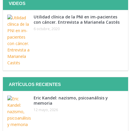
VIDEOS
Utilidad clínica de la PNI en im-pacientes
con cáncer. Entrevista a Marianela Castés
Tenemos como objetivo mantenerte instruido. Suscríbete a
6 octubre, 2020
nuestra lista y recibe directamente en tu correo lo último en
materia de salud.
Suscríbete Ahora
ARTÍCULOS RECIENTES
Eric Kandel: nazismo, psicoanálisis y
memoria
12 mayo, 2026