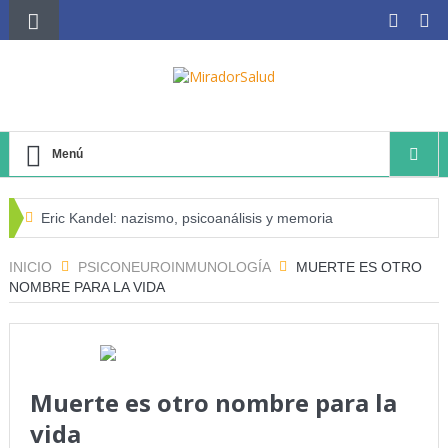
Menú
Eric Kandel: nazismo, psicoanálisis y memoria
El negocio avícola, el déficit energético y la sostenibilidad
INICIO
PSICONEUROINMUNOLOGÍA
MUERTE ES OTRO
NOMBRE PARA LA VIDA
de los productores avícolas independientes
Estado de la Seguridad Alimentaria y Nutrición en el
Mundo (SOFI) 2025: ¿Realidad estadística o espejismo
Muerte es otro nombre para la
numérico?
vida
Serie: Consciencia e Inteligencia Artificial Tercer artículo: El