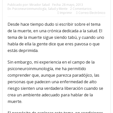
Publicado por:
Mirador Salud
Fecha:
28 mayo, 2013
En:
Psiconeuroinmunología
,
Salud y Mente
2 Comentarios
futuro “ilimitado” de la Inteligencia Artificial
Imprimir
Correo Electrónico
¿Qué sabemos de los alimentos ultraprocesados?
Desde hace tiempo dudo si escribir sobre el tema
¿Los 20 años de regalo? Parte II
de la muerte, en una crónica dedicada a la salud. El
tema de la muerte sigue siendo tabú, y cuando uno
Academia de Ciencias Físicas, Matemáticas y Naturales
habla de ella la gente dice que eres pavosa o que
(ACFIMAN)
estás deprimida.
Serie: Consciencia e Inteligencia Artificial. Segundo
Sin embargo, mi experiencia en el campo de la
artículo: ¿Qué aporta la tradición budista a esta discusión?
psiconeuroinmunología, me ha permitido
comprender que, aunque parezca paradójico, las
¿Los veinte años de regalo?
personas que padecen una enfermedad de alto
Nuevas noticias sobre las dietas vegetarianas y el riesgo
riesgo sienten una verdadera liberación cuando se
crea un ambiente adecuado para hablar de la
de cáncer
muerte.
El propósito de explorar este tema, en condiciones