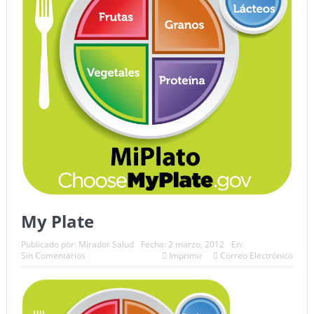
My Plate
Publicado por:
Mirador Salud
Fecha:
2 marzo, 2012
En:
Sin Comentarios
Imprimir
Correo Electrónico