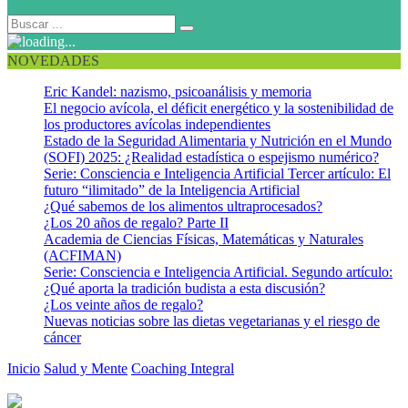
NOVEDADES
Eric Kandel: nazismo, psicoanálisis y memoria
El negocio avícola, el déficit energético y la sostenibilidad de
los productores avícolas independientes
Estado de la Seguridad Alimentaria y Nutrición en el Mundo
(SOFI) 2025: ¿Realidad estadística o espejismo numérico?
Serie: Consciencia e Inteligencia Artificial Tercer artículo: El
futuro “ilimitado” de la Inteligencia Artificial
¿Qué sabemos de los alimentos ultraprocesados?
¿Los 20 años de regalo? Parte II
Academia de Ciencias Físicas, Matemáticas y Naturales
(ACFIMAN)
Serie: Consciencia e Inteligencia Artificial. Segundo artículo:
¿Qué aporta la tradición budista a esta discusión?
¿Los veinte años de regalo?
Nuevas noticias sobre las dietas vegetarianas y el riesgo de
cáncer
Inicio
Salud y Mente
Coaching Integral
Nueva oportunidad para
orientar nuestra brújula