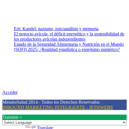
Vida (estilo de vida y nutrición), Vacunas, Salud Pública y Salud
Mental.
Entradas recientes
Eric Kandel: nazismo, psicoanálisis y memoria
El negocio avícola, el déficit energético y la sostenibilidad de
los productores avícolas independientes
Estado de la Seguridad Alimentaria y Nutrición en el Mundo
(SOFI) 2025: ¿Realidad estadística o espejismo numérico?
Nuestra misión
Nuestra misión primordial es estimular una actitud proactiva hacia
una vida saludable, como individuos y como sociedad, mediante la
difusión de información al día que promueva el desarrollo de una
mayor conciencia sobre la prevención en salud.
Acceder
MiradorSalud 2014 - Todos los Derechos Reservados
INBOUND MARKETING INTELIGENTE - JETHWEBS
Translate »
Powered by
Translate