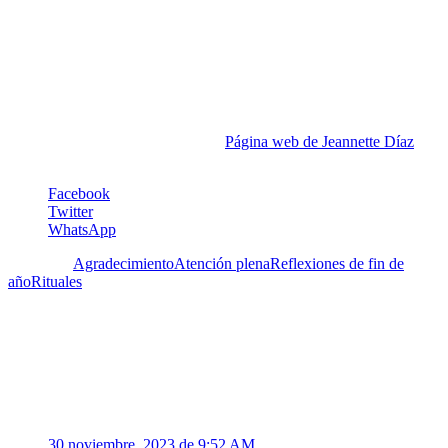
profesores apoyándolos en el desarrollo de sus habilidades creativas
y progreso en sus carreras docentes. Formalizó esta área de interés
cursando estudios y obteniendo la Certificación como Integral
Master Coach® de Integral Coaching Canada. Es miembro de la
Federación Internacional de Coaches en el nivel Profesional (PCC).
Actualmente trabaja como coach, ayudando a profesionales
creativos, arquitectos y emprendedores a cerrar la brecha entre sus
expectativas y logros alcanzados.
Página web de Jeannette Díaz
.
Facebook
Twitter
WhatsApp
Etiquetas:
Agradecimiento
Atención plena
Reflexiones de fin de
año
Rituales
Un Comentario
1
Gisela Marie
30 noviembre, 2023 de 9:52 AM