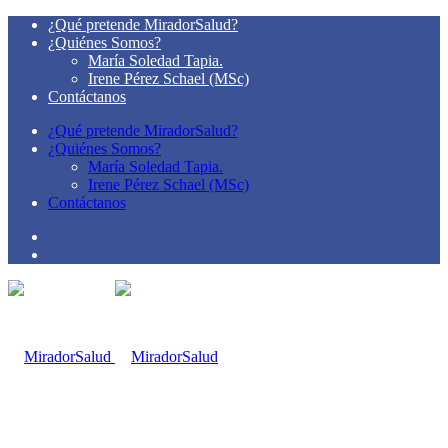
¿Qué pretende MiradorSalud?
¿Quiénes Somos?
María Soledad Tapia.
Irene Pérez Schael (MSc)
Contáctanos
¿Qué pretende MiradorSalud?
¿Quiénes Somos?
María Soledad Tapia.
Irene Pérez Schael (MSc)
Contáctanos