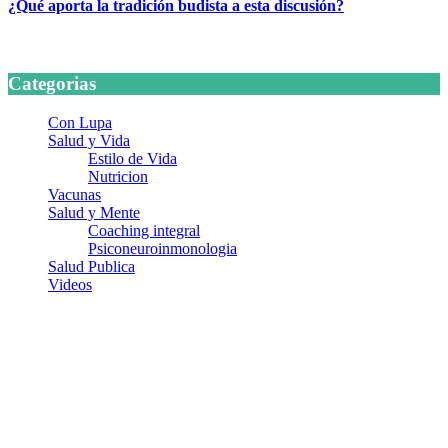
¿Qué aporta la tradición budista a esta discusión?
24 marzo, 2026
Categorias
Con Lupa
Salud y Vida
Estilo de Vida
Nutricion
Vacunas
Salud y Mente
Coaching integral
Psiconeuroinmonologia
Salud Publica
Videos
¿Quiénes somos?
Somos un equipo de investigadores, profesionales de la salud y
ramas afines y de la comunicación comprometidos con la promoción
de una salud responsable. El sitio web MiradorSalud cuenta con un
equipo de colaboradores con ética, sentido crítico y responsabilidad
para abordar los temas fundamentales de nuestra página: Salud y