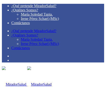
¿Qué pretende MiradorSalud?
¿Quiénes Somos?
María Soledad Tapia.
Irene Pérez Schael (MSc)
Contáctanos
¿Qué pretende MiradorSalud?
¿Quiénes Somos?
María Soledad Tapia.
Irene Pérez Schael (MSc)
Contáctanos