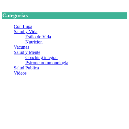
24 marzo, 2026
Categorias
Con Lupa
Salud y Vida
Estilo de Vida
Nutricion
Vacunas
Salud y Mente
Coaching integral
Psiconeuroinmonologia
Salud Publica
Videos
¿Quiénes somos?
Somos un equipo de investigadores, profesionales de la salud y
ramas afines y de la comunicación comprometidos con la promoción
de una salud responsable. El sitio web MiradorSalud cuenta con un
equipo de colaboradores con ética, sentido crítico y responsabilidad
para abordar los temas fundamentales de nuestra página: Salud y
Vida (estilo de vida y nutrición), Vacunas, Salud Pública y Salud
Mental.