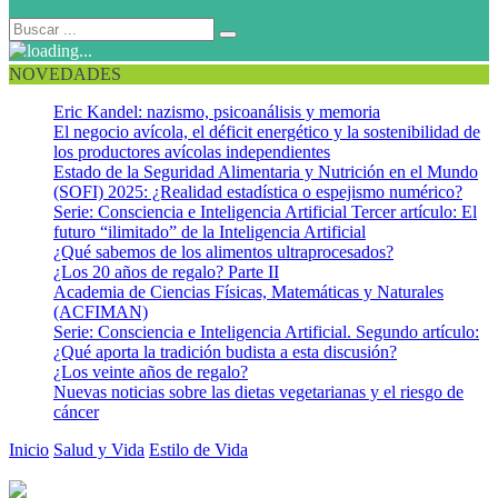
NOVEDADES
Eric Kandel: nazismo, psicoanálisis y memoria
El negocio avícola, el déficit energético y la sostenibilidad de
los productores avícolas independientes
Estado de la Seguridad Alimentaria y Nutrición en el Mundo
(SOFI) 2025: ¿Realidad estadística o espejismo numérico?
Serie: Consciencia e Inteligencia Artificial Tercer artículo: El
futuro “ilimitado” de la Inteligencia Artificial
¿Qué sabemos de los alimentos ultraprocesados?
¿Los 20 años de regalo? Parte II
Academia de Ciencias Físicas, Matemáticas y Naturales
(ACFIMAN)
Serie: Consciencia e Inteligencia Artificial. Segundo artículo:
¿Qué aporta la tradición budista a esta discusión?
¿Los veinte años de regalo?
Nuevas noticias sobre las dietas vegetarianas y el riesgo de
cáncer
Inicio
Salud y Vida
Estilo de Vida
Pase menos tiempo sentado,
muévase más en su tiempo libre y en el trabajo