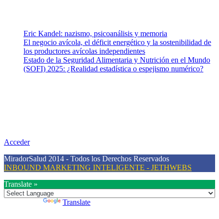
Entradas recientes
Eric Kandel: nazismo, psicoanálisis y memoria
El negocio avícola, el déficit energético y la sostenibilidad de
los productores avícolas independientes
Estado de la Seguridad Alimentaria y Nutrición en el Mundo
(SOFI) 2025: ¿Realidad estadística o espejismo numérico?
Nuestra misión
Nuestra misión primordial es estimular una actitud proactiva hacia
una vida saludable, como individuos y como sociedad, mediante la
difusión de información al día que promueva el desarrollo de una
mayor conciencia sobre la prevención en salud.
Acceder
MiradorSalud 2014 - Todos los Derechos Reservados
INBOUND MARKETING INTELIGENTE - JETHWEBS
Translate »
Powered by
Translate