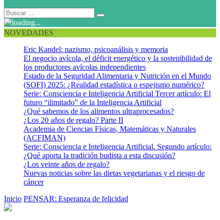
NOVEDADES
Eric Kandel: nazismo, psicoanálisis y memoria
El negocio avícola, el déficit energético y la sostenibilidad de
los productores avícolas independientes
Estado de la Seguridad Alimentaria y Nutrición en el Mundo
(SOFI) 2025: ¿Realidad estadística o espejismo numérico?
Serie: Consciencia e Inteligencia Artificial Tercer artículo: El
futuro “ilimitado” de la Inteligencia Artificial
¿Qué sabemos de los alimentos ultraprocesados?
¿Los 20 años de regalo? Parte II
Academia de Ciencias Físicas, Matemáticas y Naturales
(ACFIMAN)
Serie: Consciencia e Inteligencia Artificial. Segundo artículo:
¿Qué aporta la tradición budista a esta discusión?
¿Los veinte años de regalo?
Nuevas noticias sobre las dietas vegetarianas y el riesgo de
cáncer
Inicio
PENSAR: Esperanza de felicidad
Imágenes Dalila 5