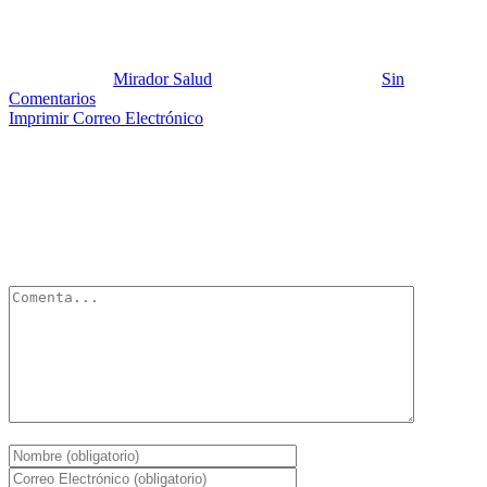
Imágenes Dalila 5
Publicado por:
Mirador Salud
Fecha:
2 junio, 2025
En:
Sin
Comentarios
Imprimir
Correo Electrónico
Deja un Comentario
Tu dirección de correo electrónico no será publicada.
Los campos
obligatorios están marcados con
*