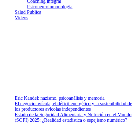
Coaching integral
Psiconeuroinmonologia
Salud Publica
Videos
¿Quiénes somos?
Somos un equipo de investigadores, profesionales de la salud y
ramas afines y de la comunicación comprometidos con la promoción
de una salud responsable. El sitio web MiradorSalud cuenta con un
equipo de colaboradores con ética, sentido crítico y responsabilidad
para abordar los temas fundamentales de nuestra página: Salud y
Vida (estilo de vida y nutrición), Vacunas, Salud Pública y Salud
Mental.
Entradas recientes
Eric Kandel: nazismo, psicoanálisis y memoria
El negocio avícola, el déficit energético y la sostenibilidad de
los productores avícolas independientes
Estado de la Seguridad Alimentaria y Nutrición en el Mundo
(SOFI) 2025: ¿Realidad estadística o espejismo numérico?
Nuestra misión