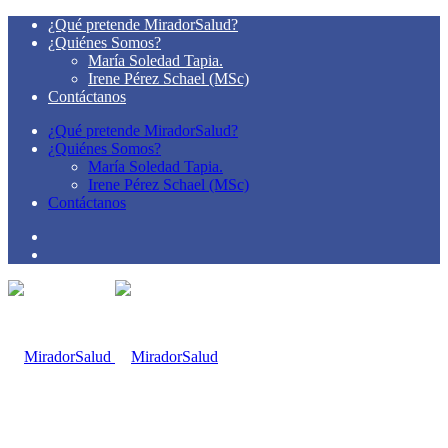
¿Qué pretende MiradorSalud?
¿Quiénes Somos?
María Soledad Tapia.
Irene Pérez Schael (MSc)
Contáctanos
¿Qué pretende MiradorSalud?
¿Quiénes Somos?
María Soledad Tapia.
Irene Pérez Schael (MSc)
Contáctanos