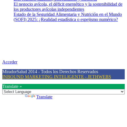
El negocio avícola, el déficit energético y la sostenibilidad de
los productores avícolas independientes
Estado de la Seguridad Alimentaria y Nutrición en el Mundo
(SOFI) 2025: ¿Realidad estadística o espejismo numérico?
Nuestra misión
Nuestra misión primordial es estimular una actitud proactiva hacia
una vida saludable, como individuos y como sociedad, mediante la
difusión de información al día que promueva el desarrollo de una
mayor conciencia sobre la prevención en salud.
Acceder
MiradorSalud 2014 - Todos los Derechos Reservados
INBOUND MARKETING INTELIGENTE - JETHWEBS
Translate »
Powered by
Translate