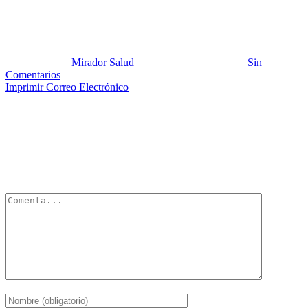
Cáncer de mama
Publicado por:
Mirador Salud
Fecha:
2 agosto, 2012
En:
Sin
Comentarios
Imprimir
Correo Electrónico
Deja un Comentario
Tu dirección de correo electrónico no será publicada.
Los campos
obligatorios están marcados con
*