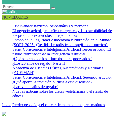
NOVEDADES
Eric Kandel: nazismo, psicoanálisis y memoria
El negocio avícola, el déficit energético y la sostenibilidad de
los productores avícolas independientes
Estado de la Seguridad Alimentaria y Nutrición en el Mundo
(SOFI) 2025: ¿Realidad estadística o espejismo numérico?
Serie: Consciencia e Inteligencia Artificial Tercer artículo: El
futuro “ilimitado” de la Inteligencia Artificial
¿Qué sabemos de los alimentos ultraprocesados?
¿Los 20 años de regalo? Parte II
Academia de Ciencias Físicas, Matemáticas y Naturales
(ACFIMAN)
Serie: Consciencia e Inteligencia Artificial. Segundo artículo:
¿Qué aporta la tradición budista a esta discusión?
¿Los veinte años de regalo?
Nuevas noticias sobre las dietas vegetarianas y el riesgo de
cáncer
Inicio
Perder peso aleja el cáncer de mama en mujeres maduras
Cáncer de mama