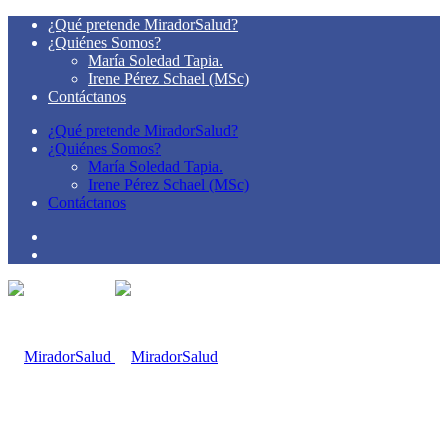
¿Qué pretende MiradorSalud?
¿Quiénes Somos?
María Soledad Tapia.
Irene Pérez Schael (MSc)
Contáctanos
¿Qué pretende MiradorSalud?
¿Quiénes Somos?
María Soledad Tapia.
Irene Pérez Schael (MSc)
Contáctanos