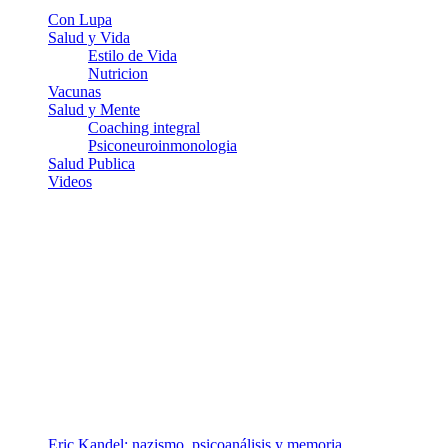
Con Lupa
Salud y Vida
Estilo de Vida
Nutricion
Vacunas
Salud y Mente
Coaching integral
Psiconeuroinmonologia
Salud Publica
Videos
¿Quiénes somos?
Somos un equipo de investigadores, profesionales de la salud y
ramas afines y de la comunicación comprometidos con la promoción
de una salud responsable. El sitio web MiradorSalud cuenta con un
equipo de colaboradores con ética, sentido crítico y responsabilidad
para abordar los temas fundamentales de nuestra página: Salud y
Vida (estilo de vida y nutrición), Vacunas, Salud Pública y Salud
Mental.
Entradas recientes
Eric Kandel: nazismo, psicoanálisis y memoria