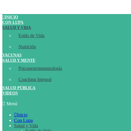
INICIO
CON LUPA
SALUD Y VIDA
Estilo de Vida
Nutrición
VACUNAS
SALUD Y MENTE
Psiconeuroinmunología
Coaching Integral
SALUD PÚBLICA
VIDEOS
Menú
Inicio
Con Lupa
Salud y Vida
Estilo de Vida