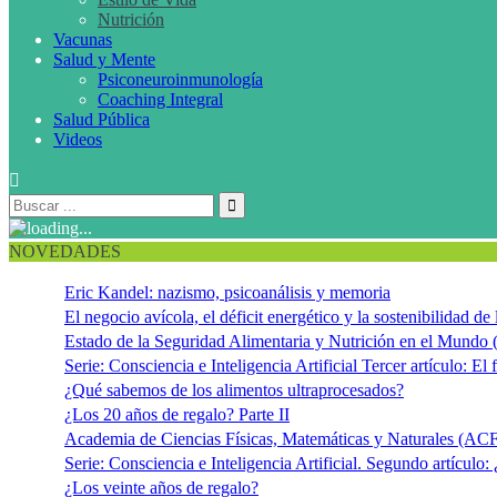
Nutrición
Vacunas
Salud y Mente
Psiconeuroinmunología
Coaching Integral
Salud Pública
Videos
NOVEDADES
Eric Kandel: nazismo, psicoanálisis y memoria
El negocio avícola, el déficit energético y la sostenibilidad d
Estado de la Seguridad Alimentaria y Nutrición en el Mundo 
Serie: Consciencia e Inteligencia Artificial Tercer artículo: El f
¿Qué sabemos de los alimentos ultraprocesados?
¿Los 20 años de regalo? Parte II
Academia de Ciencias Físicas, Matemáticas y Naturales (
Serie: Consciencia e Inteligencia Artificial. Segundo artículo:
¿Los veinte años de regalo?