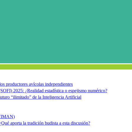
e los productores avícolas independientes
(SOFI) 2025: ¿Realidad estadística o espejismo numérico?
uturo “ilimitado” de la Inteligencia Artificial
ACFIMAN)
 ¿Qué aporta la tradición budista a esta discusión?