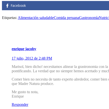
Facebook
Etiquetas:
Alimentación saludable
Comida peruana
Gastronomía
Nutric
4 Comentarios
1
enrique jacoby
17 julio, 2012 de 2:48 PM
Marisol, bien dicho! necesitamos alinear la grastronomia con la
pontificando. La verdad que no siempre hemos acertado y much
Comer bien no necesita de tanto experto alrededor, comer bien
que Madre Natura produce.
Me gusto tu nota,
Enrique
Responder
2