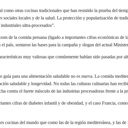
al como otras cocinas tradicionales que han resistido la prueba del tie
s sociales locales y de la salud. La protección y popularización de trad
ndustriales ultra-procesados”.
 boom de la comida peruana (ligado a importantes cifras económicas de la
n el país, sentaron las bases para la campaña y slogan del actual Minis
racterísticas muy valiosas que comúnmente habían sido pasadas por alto 
mo guía para una alimentación saludable no es nueva. La comida mediter
ón saludable y longevidad. No todas las culturas culinarias han recibid
ha contra el fuerte músculo de las industrias procesadoras frente a la pr
riantes cifras de diabetes infantil y de obesidad, y el caso Francia, c
es cocinas del mundo que como las de la región mediterránea, y las de