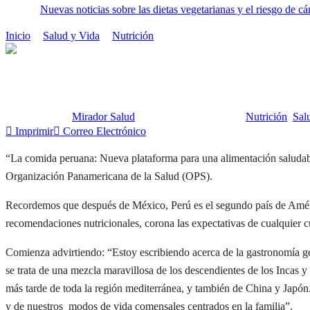
Nuevas noticias sobre las dietas vegetarianas y el riesgo de cá
Inicio
Salud y Vida
Nutrición
Perú: Mejor imposible
Perú: Mejor imposible
Publicado por:
Mirador Salud
Fecha:
17 julio, 2012
En:
Nutrición
,
Sal
Imprimir
Correo Electrónico
“La comida peruana: Nueva plataforma para una alimentación saludable
Organización Panamericana de la Salud (OPS).
Recordemos que después de México, Perú es el segundo país de Améric
recomendaciones nutricionales, corona las expectativas de cualquier c
Comienza advirtiendo: “Estoy escribiendo acerca de la gastronomía genu
se trata de una mezcla maravillosa de los descendientes de los Incas y
más tarde de toda la región mediterránea, y también de China y Japón. 
y de nuestros modos de vida comensales centrados en la familia”.