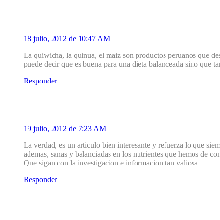
hilda becerrar
18 julio, 2012 de 10:47 AM
La quiwicha, la quinua, el maiz son productos peruanos que desd
puede decir que es buena para una dieta balanceada sino que ta
Responder
3
Consuelo Lopez
19 julio, 2012 de 7:23 AM
La verdad, es un articulo bien interesante y refuerza lo que sie
ademas, sanas y balanciadas en los nutrientes que hemos de con
Que sigan con la investigacion e informacion tan valiosa.
Responder
4
lourdes balestrini de caraballo (yuye)