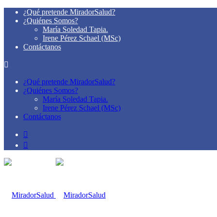
¿Qué pretende MiradorSalud?
¿Quiénes Somos?
María Soledad Tapia.
Irene Pérez Schael (MSc)
Contáctanos
¿Qué pretende MiradorSalud?
¿Quiénes Somos?
María Soledad Tapia.
Irene Pérez Schael (MSc)
Contáctanos