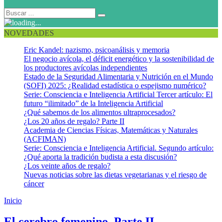
NOVEDADES
Eric Kandel: nazismo, psicoanálisis y memoria
El negocio avícola, el déficit energético y la sostenibilidad de
los productores avícolas independientes
Estado de la Seguridad Alimentaria y Nutrición en el Mundo
(SOFI) 2025: ¿Realidad estadística o espejismo numérico?
Serie: Consciencia e Inteligencia Artificial Tercer artículo: El
futuro “ilimitado” de la Inteligencia Artificial
¿Qué sabemos de los alimentos ultraprocesados?
¿Los 20 años de regalo? Parte II
Academia de Ciencias Físicas, Matemáticas y Naturales
(ACFIMAN)
Serie: Consciencia e Inteligencia Artificial. Segundo artículo:
¿Qué aporta la tradición budista a esta discusión?
¿Los veinte años de regalo?
Nuevas noticias sobre las dietas vegetarianas y el riesgo de
cáncer
Inicio
Alimentación saludable
El cerebro femenino. Parte II