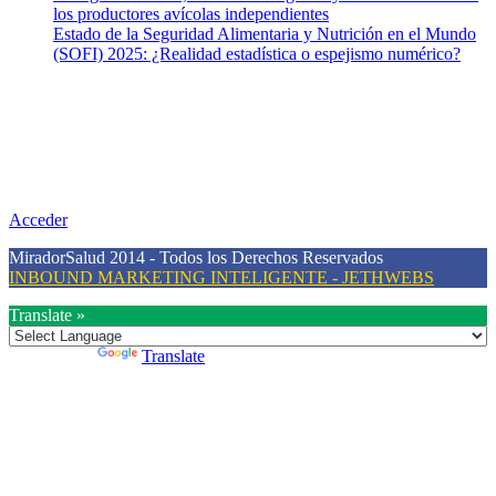
los productores avícolas independientes
Estado de la Seguridad Alimentaria y Nutrición en el Mundo
(SOFI) 2025: ¿Realidad estadística o espejismo numérico?
Nuestra misión
Nuestra misión primordial es estimular una actitud proactiva hacia
una vida saludable, como individuos y como sociedad, mediante la
difusión de información al día que promueva el desarrollo de una
mayor conciencia sobre la prevención en salud.
Acceder
MiradorSalud 2014 - Todos los Derechos Reservados
INBOUND MARKETING INTELIGENTE - JETHWEBS
Translate »
Powered by
Translate