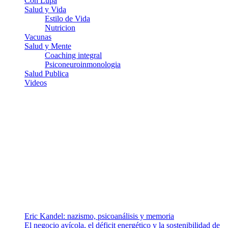
Con Lupa
Salud y Vida
Estilo de Vida
Nutricion
Vacunas
Salud y Mente
Coaching integral
Psiconeuroinmonologia
Salud Publica
Videos
¿Quiénes somos?
Somos un equipo de investigadores, profesionales de la salud y
ramas afines y de la comunicación comprometidos con la promoción
de una salud responsable. El sitio web MiradorSalud cuenta con un
equipo de colaboradores con ética, sentido crítico y responsabilidad
para abordar los temas fundamentales de nuestra página: Salud y
Vida (estilo de vida y nutrición), Vacunas, Salud Pública y Salud
Mental.
Entradas recientes
Eric Kandel: nazismo, psicoanálisis y memoria
El negocio avícola, el déficit energético y la sostenibilidad de