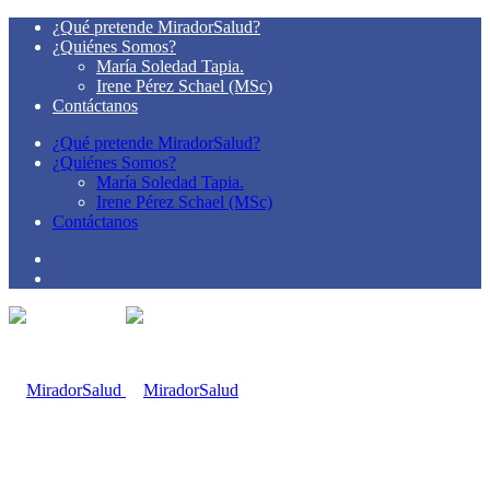
¿Qué pretende MiradorSalud?
¿Quiénes Somos?
María Soledad Tapia.
Irene Pérez Schael (MSc)
Contáctanos
¿Qué pretende MiradorSalud?
¿Quiénes Somos?
María Soledad Tapia.
Irene Pérez Schael (MSc)
Contáctanos