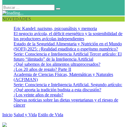
NOVEDADES
Eric Kandel: nazismo, psicoanálisis y memoria
El negocio avícola, el déficit energético y la sostenibilidad de
los productores avícolas independientes
Estado de la Seguridad Alimentaria y Nutrición en el Mundo
(SOFI) 2025: ¿Realidad estadística o espejismo numérico?
Serie: Consciencia e Inteligencia Artificial Tercer artículo: El
futuro “ilimitado” de la Inteligencia Artificial
¿Qué sabemos de los alimentos ultraprocesados?
¿Los 20 años de regalo? Parte II
Academia de Ciencias Físicas, Matemáticas y Naturales
(ACFIMAN)
Serie: Consciencia e Inteligencia Artificial. Segundo artículo:
¿Qué aporta la tradición budista a esta discusión?
¿Los veinte años de regalo?
Nuevas noticias sobre las dietas vegetarianas y el riesgo de
cáncer
Inicio
Salud y Vida
Estilo de Vida
¿Por qué un Día Mundial de las
Frutas y Hortalizas?