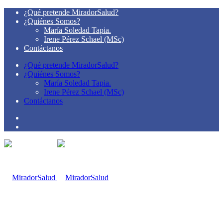
¿Qué pretende MiradorSalud?
¿Quiénes Somos?
María Soledad Tapia.
Irene Pérez Schael (MSc)
Contáctanos
¿Qué pretende MiradorSalud?
¿Quiénes Somos?
María Soledad Tapia.
Irene Pérez Schael (MSc)
Contáctanos