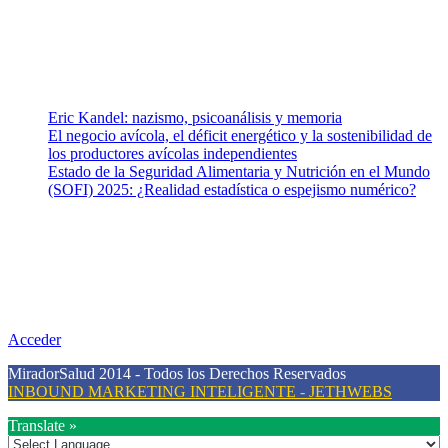
para abordar los temas fundamentales de nuestra página: Salud y
Vida (estilo de vida y nutrición), Vacunas, Salud Pública y Salud
Mental.
Entradas recientes
Eric Kandel: nazismo, psicoanálisis y memoria
El negocio avícola, el déficit energético y la sostenibilidad de
los productores avícolas independientes
Estado de la Seguridad Alimentaria y Nutrición en el Mundo
(SOFI) 2025: ¿Realidad estadística o espejismo numérico?
Nuestra misión
Nuestra misión primordial es estimular una actitud proactiva hacia
una vida saludable, como individuos y como sociedad, mediante la
difusión de información al día que promueva el desarrollo de una
mayor conciencia sobre la prevención en salud.
Acceder
MiradorSalud 2014 - Todos los Derechos Reservados
INBOUND MARKETING INTELIGENTE - JETHWEBS
Translate »