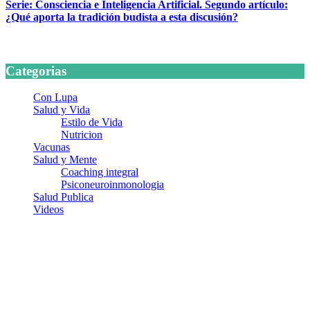
Serie: Consciencia e Inteligencia Artificial. Segundo artículo:
¿Qué aporta la tradición budista a esta discusión?
24 marzo, 2026
Categorias
Con Lupa
Salud y Vida
Estilo de Vida
Nutricion
Vacunas
Salud y Mente
Coaching integral
Psiconeuroinmonologia
Salud Publica
Videos
¿Quiénes somos?
Somos un equipo de investigadores, profesionales de la salud y
ramas afines y de la comunicación comprometidos con la promoción
de una salud responsable. El sitio web MiradorSalud cuenta con un
equipo de colaboradores con ética, sentido crítico y responsabilidad