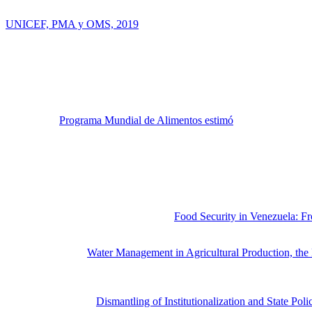
reportada alcanzó alrededor de 10 millones por ciento y el crecimien
UNICEF, PMA y OMS, 2019
). La Figura 1 muestra un aumento soste
vigentes desde 2017.
Figura 1
: Prevalencia de desnutrición. República Bolivariana de Ve
tres años de 2016-2018 son valores proyectados.
En 2019, el
Programa Mundial de Alimentos estimó
que el 7.9 % de l
tres venezolanos (32.3%) tenía inseguridad alimentaria y necesitaba as
Analizar la seguridad alimentaria y nutricional (SAN) en Venezuela es 
comprometido a recopilar información sobre la SAN. Este es el caso d
Se publican diez artículos en el siguiente orden:
El artículo de Rodríguez García sobre
Food Security in Venezuela: Fr
atención sobre el hecho de que decretar muchas leyes y reglamentos rel
Moreno-Pizani en
Water Management in Agricultural Production, th
manejo del agua como recurso fundamental para la producción, la econ
alimentos (infraestructura de riego, baja disponibilidad de agua en lo
Hernández et al., en
Dismantling of Institutionalization and State Pol