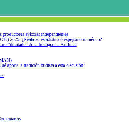
los productores avícolas independientes
OFI) 2025: ¿Realidad estadística o espejismo numérico?
turo “ilimitado” de la Inteligencia Artificial
FIMAN)
Qué aporta la tradición budista a esta discusión?
cer
o tópico de investigación
ia en Venezuela como tópico de i
Comentarios