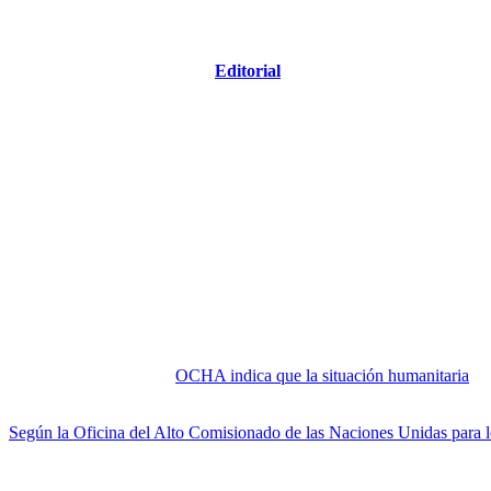
El empeño de dejar testimonio sobre la situación de Venezuela ha sid
MiradorSalud ha traducido el
Editorial
que hace la presentación a los 
Con gran gusto lo compartimos con ustedes y les invitamos a revisar 
María S. Tapia
Editorial al Tópico de Investigación. Retos de Seguridad e inocu
Venezuela ha sufrido un cambio masivo de estatus. Considerada una n
medios-altos, ha ocurrido que la disminución de la producción de petr
economía. Una gran proporción de la población tenía fácil acceso a ali
producción de alimentos, de los ingresos reales y el deterioro las con
espacio humanitario.
En 2019, este espacio se amplió mediante la instalación de la arqui
establecieron un equipo de país y ocho grupos temáticos o
clusters
: s
alimentarios y logística.
OCHA indica que la situación humanitaria
no 
políticas/sociales/institucionales, la pandemia de COVID-19 y sancion
Según la Oficina del Alto Comisionado de las Naciones Unidas para 
falta de alimentos, medicamentos y servicios esenciales, y se ha conv
La prevalencia de la desnutrición (PoU, por sus siglas en inglés) se 