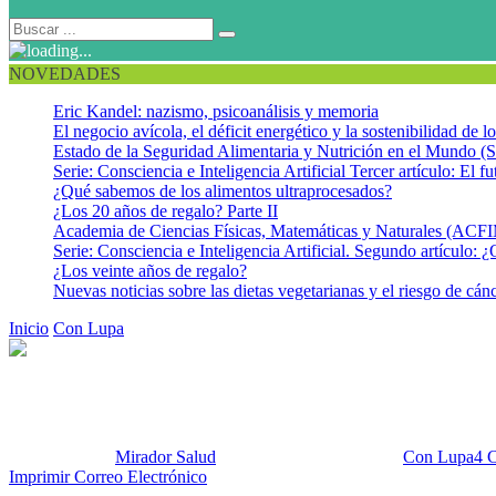
NOVEDADES
Eric Kandel: nazismo, psicoanálisis y memoria
El negocio avícola, el déficit energético y la sostenibilidad de 
Estado de la Seguridad Alimentaria y Nutrición en el Mundo (S
Serie: Consciencia e Inteligencia Artificial Tercer artículo: El fu
¿Qué sabemos de los alimentos ultraprocesados?
¿Los 20 años de regalo? Parte II
Academia de Ciencias Físicas, Matemáticas y Naturales (AC
Serie: Consciencia e Inteligencia Artificial. Segundo artículo: ¿
¿Los veinte años de regalo?
Nuevas noticias sobre las dietas vegetarianas y el riesgo de cán
Inicio
Con Lupa
Seguridad e inocuidad alimentaria en Venezuela com
Seguridad e inocuidad alimentar
Publicado por:
Mirador Salud
Fecha:
1 febrero, 2022
En:
Con Lupa
4 
Imprimir
Correo Electrónico