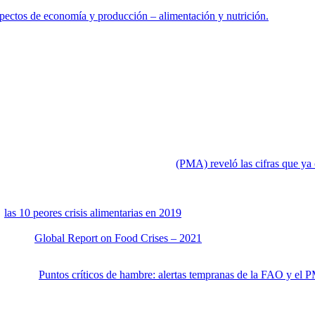
spectos de economía y producción – alimentación y nutrición.
das las áreas de interés nacional, han surgido evaluaciones de enorme i
ística de primer orden al servicio de la incidencia pública: «Esta
iniciati
ntar las estrategias adecuadas en materia de políticas y programas socia
e informes provenientes de pesquisas de universidades, academinas nac
rar datos y dejar testimonio de la situación nacional. Estos esfuerzos s
tos como las crisis mundiales, el hambre, la subalimentación, el costr
e 2020 el Programa Mundial de Alimentos
(PMA) reveló las cifras que y
 está en inseguridad alimentaria moderada, mientras que 59.7% (17.4 mil
e
las 10 peores crisis alimentarias en 2019
en el informe correspondiente 
as Naciones Unidas para la Agricultura y la Alimentació, FAO), la cual
la en el
Global Report on Food Crises – 2021
, que registra las crisis 
unos datos sugieren que esta importante crisis alimentaria de 2019 pr
empranas:
Puntos críticos de hambre: alertas tempranas de la FAO y el P
a aguda se deteriore aún más en 20 países o situaciones, denominados pu
nezuela y la República Democrática Popular de Corea no se incluyeron 
ermite una evaluación comparativa con la metodología aplicada.