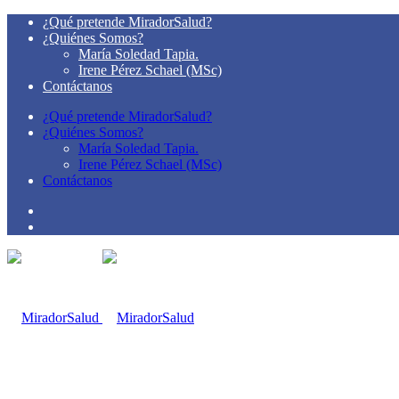
¿Qué pretende MiradorSalud?
¿Quiénes Somos?
María Soledad Tapia.
Irene Pérez Schael (MSc)
Contáctanos
¿Qué pretende MiradorSalud?
¿Quiénes Somos?
María Soledad Tapia.
Irene Pérez Schael (MSc)
Contáctanos