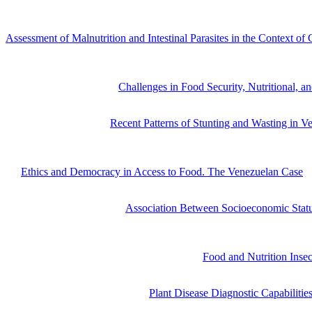
estatales como garantes de la seguridad alimentaria en Venezuela: Impl
inocuidad alimentaria de un país laboriosamente establecida a lo lar
Assessment of Malnutrition and Intestinal Parasites in the Context of
por la crisis: Un estudio de caso de política”) por Mejías-Carpio et al
intestinales relacionados con la pobreza y la anemia que están agravan
Herrera-Cuenca et al., en
Challenges in Food Security, Nutritional, an
social para Venezuela: Repensando el futuro”), intentan conceptualizar
Raffalli y Villalobos en
Recent Patterns of Stunting and Wasting in V
venezolanos: Implicaciones programáticas para una crisis prolongada”)
patrones de emaciación y retraso en el crecimiento y su concurrencia 
En
Ethics and Democracy in Access to Food. The Venezuelan Case
, 
derecho a la alimentación bajo las premisas del premio Nobel Amartya
Hernández y Camardiel en
Association Between Socioeconomic Status
socioeconómico, seguridad alimentaria y diversidad dietética entre es
alimentaria tienen cuatro veces más probabilidades de tener una dieta
Pico y Bernal abordan la crisis migratoria en
Food and Nutrition Inse
Bogotá, Colombia”), analizando los cambios en el acceso, disponibi
Finalmente, Marys y Rosales en
Plant Disease Diagnostic Capabilitie
para la seguridad alimentaria”), discuten cómo los crecientes problema