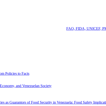
to del PIB real empeoró, pasando de un 3.9 por ciento negativo en 2014
nido de PoU desde 2009. Esto parecería refutar, o al menos no corrobora
nezuela (2009-2018 en trienios). Adaptado de
FAO, FIDA, UNICEF, 
a población (2.3 millones) padecía inseguridad alimentaria grave y el 
istencia.
una tarea ardua debido a la falta de información oficial. Por lo tanto,
e este Tópico de Investigación.
om Policies to Facts
, (“Seguridad alimentaria en Venezuela: de las polít
acionados con la alimentación y la nutrición no es suficiente para garan
e Economy, and Venezuelan Society
“Gestión del agua en la producción 
omía y la sociedad. A pesar de los abundantes recursos hídricos, grav
s procesos productivos y disminución de la generación de energía eléctri
icies as Guarantors of Food Security in Venezuela: Food Safety Implicat