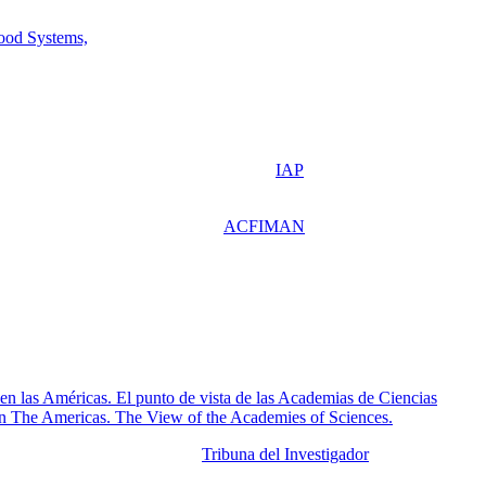
diez artículos y un editorial publicados por un grupo de 31 investigad
Food Systems,
el cual analiza la seguridad alimentaria y varios aspectos
be contribuciones de todas las ciencias naturales y sociales, así como tra
ciales, económicos y ambientales superpuestos y de múltiples escalas, 
rmas desde perspectivas políticas, económicas, sanitaria, de alimentaci
de importancia en todo el planeta, fue discutida desde la visión de las
 Red Mundial de Academias de Ciencias (
IAP
) y ejecutado en la regió
ísicas, Matemáticas y Naturales (
ACFIMAN
) abordó el tema en Venez
hasta inicios de 2017, una de las épocas más duras para el sistema alime
a dependencia de las importaciones, un mercado cambiario bajo estricto 
e la canasta de alimentos, el deterioro del ingreso real, múltiples contr
al consumidor venezolano con consecuencias muy graves. El capítulo sobre
ón y compromiso”.
 se incluye el capítulo nacional, tanto en inglés y español en los siguie
 en las Américas. El punto de vista de las Academias de Ciencias
 in The Americas. The View of the Academies of Sciences.
ndemia, en la revista nacional
Tribuna del Investigador
tomando en cuent
limentaria de la población venezolana está seriamente comprometida.