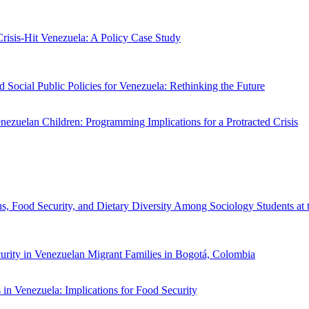
icaciones en la inocuidad alimentaria”), utilizan el caso venezolano par
go de un siglo y desmantelado en un número desproporcionadamente cort
 Crisis-Hit Venezuela: A Policy Case Study
(“Evaluación de la malnutrici
., utiliza un enfoque racional de las recomendaciones internacionales para
do la salud y el estado nutricional de la niñez venezolana.
d Social Public Policies for Venezuela: Rethinking the Future
, (“Desafí
 un modelo de política pública que analice los indicadores sociales, nut
enezuelan Children: Programming Implications for a Protracted Crisis
“P
, muestran cómo la crisis humanitaria prolongada ha impactado significa
entre grupos vulnerables de niños a través de registros antropométricos
(“Etica y democracia en el acceso a la alimentación. El caso venezolano
 Sen que equiparan democracias funcionales y seguridad alimentaria, d
, Food Security, and Dietary Diversity Among Sociology Students at t
tudiantes de Sociología de la Universidad Central de Venezuela”), encon
 pobre, variada/monótona.
curity in Venezuelan Migrant Families in Bogotá, Colombia
, (“Inseguri
lidad y consumo de alimentos en migrantes venezolanos que llegan a Co
s in Venezuela: Implications for Food Security
, (“Capacidades de diagnó
s en el diagnóstico, monitoreo y manejo de enfermedades de las plantas e