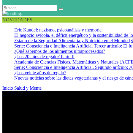
NOVEDADES
Eric Kandel: nazismo, psicoanálisis y memoria
El negocio avícola, el déficit energético y la sostenibilidad de 
Estado de la Seguridad Alimentaria y Nutrición en el Mundo (S
Serie: Consciencia e Inteligencia Artificial Tercer artículo: El fu
¿Qué sabemos de los alimentos ultraprocesados?
¿Los 20 años de regalo? Parte II
Academia de Ciencias Físicas, Matemáticas y Naturales (AC
Serie: Consciencia e Inteligencia Artificial. Segundo artículo: ¿
¿Los veinte años de regalo?
Nuevas noticias sobre las dietas vegetarianas y el riesgo de cán
Inicio
Salud y Mente
Soy lo que pienso – Soy lo que digo