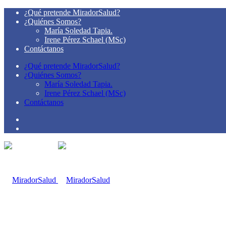
¿Qué pretende MiradorSalud?
¿Quiénes Somos?
María Soledad Tapia.
Irene Pérez Schael (MSc)
Contáctanos
¿Qué pretende MiradorSalud?
¿Quiénes Somos?
María Soledad Tapia.
Irene Pérez Schael (MSc)
Contáctanos