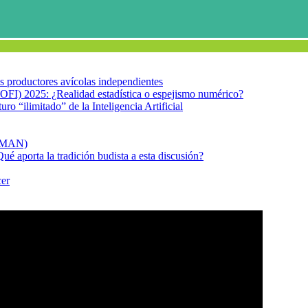
los productores avícolas independientes
OFI) 2025: ¿Realidad estadística o espejismo numérico?
turo “ilimitado” de la Inteligencia Artificial
FIMAN)
Qué aporta la tradición budista a esta discusión?
cer