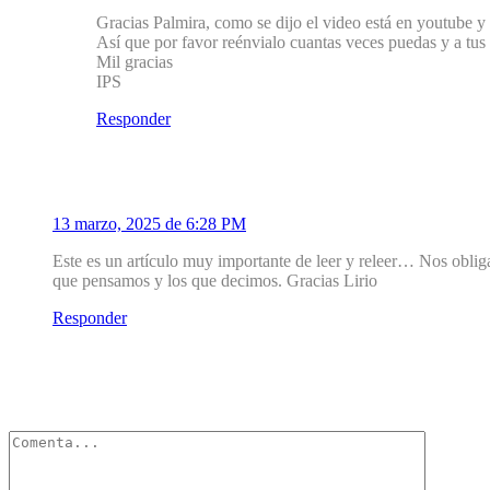
Gracias Palmira, como se dijo el video está en youtube y
Así que por favor reénvialo cuantas veces puedas y a tus
Mil gracias
IPS
Responder
2
Alicia Ponte
13 marzo, 2025 de 6:28 PM
Este es un artículo muy importante de leer y releer… Nos obliga
que pensamos y los que decimos. Gracias Lirio
Responder
Deja un Comentario
Tu dirección de correo electrónico no será publicada.
Los campos obli