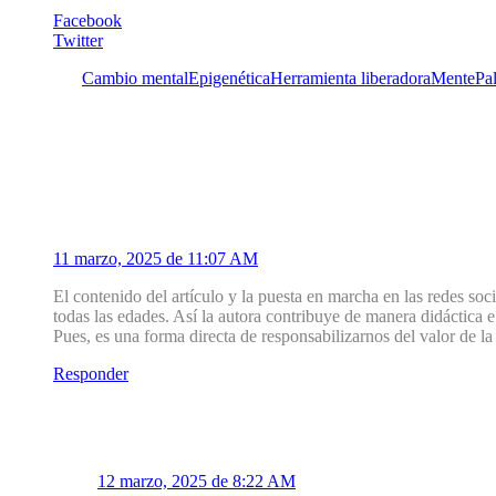
Facebook
Twitter
Etiquetas:
Cambio mental
Epigenética
Herramienta liberadora
Mente
Pal
3 Comentarios
1
Palmira Natale
11 marzo, 2025 de 11:07 AM
El contenido del artículo y la puesta en marcha en las redes soci
todas las edades. Así la autora contribuye de manera didáctica 
Pues, es una forma directa de responsabilizarnos del valor de la
Responder
1.1
Mirador Salud
12 marzo, 2025 de 8:22 AM