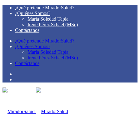
¿Qué pretende MiradorSalud?
¿Quiénes Somos?
María Soledad Tapia.
Irene Pérez Schael (MSc)
Contáctanos
¿Qué pretende MiradorSalud?
¿Quiénes Somos?
María Soledad Tapia.
Irene Pérez Schael (MSc)
Contáctanos