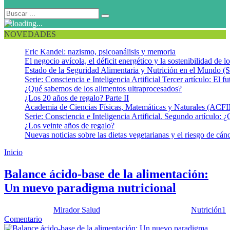
NOVEDADES
Eric Kandel: nazismo, psicoanálisis y memoria
El negocio avícola, el déficit energético y la sostenibilidad de 
Estado de la Seguridad Alimentaria y Nutrición en el Mundo (S
Serie: Consciencia e Inteligencia Artificial Tercer artículo: El fu
¿Qué sabemos de los alimentos ultraprocesados?
¿Los 20 años de regalo? Parte II
Academia de Ciencias Físicas, Matemáticas y Naturales (AC
Serie: Consciencia e Inteligencia Artificial. Segundo artículo: ¿
¿Los veinte años de regalo?
Nuevas noticias sobre las dietas vegetarianas y el riesgo de cán
Inicio
Acidosis tubular renal
Balance ácido-base de la alimentación:
Un nuevo paradigma nutricional
Publicado por:
Mirador Salud
Fecha:
12 febrero, 2013
En:
Nutrición
1
Comentario