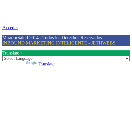
Nuestra misión primordial es estimular una actitud proactiva hacia
una vida saludable, como individuos y como sociedad, mediante la
difusión de información al día que promueva el desarrollo de una
mayor conciencia sobre la prevención en salud.
Acceder
MiradorSalud 2014 - Todos los Derechos Reservados
INBOUND MARKETING INTELIGENTE - JETHWEBS
Translate »
Powered by
Translate