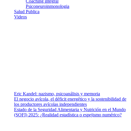
Coaching integral
Psiconeuroinmonologia
Salud Publica
Videos
¿Quiénes somos?
Somos un equipo de investigadores, profesionales de la salud y
ramas afines y de la comunicación comprometidos con la promoción
de una salud responsable. El sitio web MiradorSalud cuenta con un
equipo de colaboradores con ética, sentido crítico y responsabilidad
para abordar los temas fundamentales de nuestra página: Salud y
Vida (estilo de vida y nutrición), Vacunas, Salud Pública y Salud
Mental.
Entradas recientes
Eric Kandel: nazismo, psicoanálisis y memoria
El negocio avícola, el déficit energético y la sostenibilidad de
los productores avícolas independientes
Estado de la Seguridad Alimentaria y Nutrición en el Mundo
(SOFI) 2025: ¿Realidad estadística o espejismo numérico?
Nuestra misión