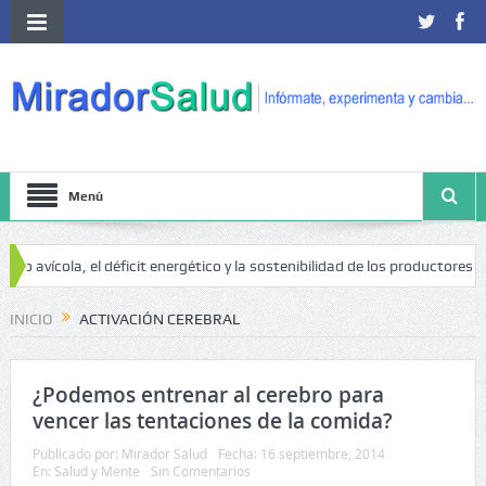
Menú
 avícola, el déficit energético y la sostenibilidad de los productores avíc
INICIO
ACTIVACIÓN CEREBRAL
¿Podemos entrenar al cerebro para
vencer las tentaciones de la comida?
Publicado por:
Mirador Salud
Fecha:
16 septiembre, 2014
En:
Salud y Mente
Sin Comentarios