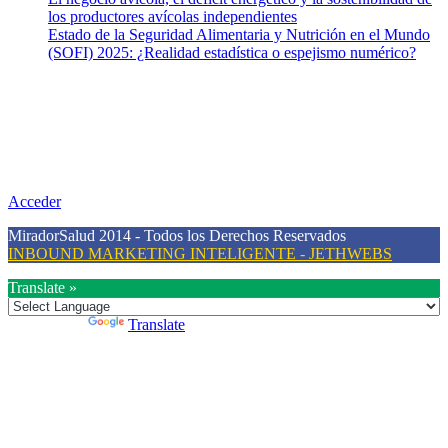
los productores avícolas independientes
Estado de la Seguridad Alimentaria y Nutrición en el Mundo
(SOFI) 2025: ¿Realidad estadística o espejismo numérico?
Nuestra misión
Nuestra misión primordial es estimular una actitud proactiva hacia
una vida saludable, como individuos y como sociedad, mediante la
difusión de información al día que promueva el desarrollo de una
mayor conciencia sobre la prevención en salud.
Acceder
MiradorSalud 2014 - Todos los Derechos Reservados
INBOUND MARKETING INTELIGENTE - JETHWEBS
Translate »
Powered by
Translate