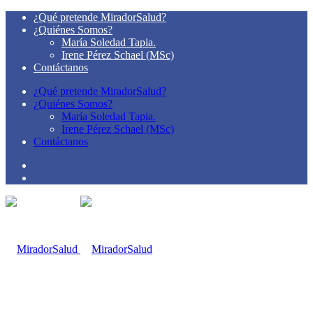
¿Qué pretende MiradorSalud?
¿Quiénes Somos?
María Soledad Tapia.
Irene Pérez Schael (MSc)
Contáctanos
¿Qué pretende MiradorSalud?
¿Quiénes Somos?
María Soledad Tapia.
Irene Pérez Schael (MSc)
Contáctanos