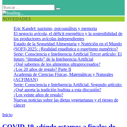
NOVEDADES
Eric Kandel: nazismo, psicoanálisis y memoria
El negocio avícola, el déficit energético y la sostenibilidad de
los productores avícolas independientes
Estado de la Seguridad Alimentaria y Nutrición en el Mundo
(SOFI) 2025: ¿Realidad estadística o espejismo numérico?
Serie: Consciencia e Inteligencia Artificial Tercer artículo: El
futuro “ilimitado” de la Inteligencia Artificial
¿Qué sabemos de los alimentos ultraprocesados?
¿Los 20 años de regalo? Parte II
Academia de Ciencias Físicas, Matemáticas y Naturales
(ACFIMAN)
Serie: Consciencia e Inteligencia Artificial. Segundo artículo:
¿Qué aporta la tradición budista a esta discusión?
¿Los veinte años de regalo?
Nuevas noticias sobre las dietas vegetarianas y el riesgo de
cáncer
Inicio
Anticoagulantes
COVID-19 ¿dónde estamos a finales de