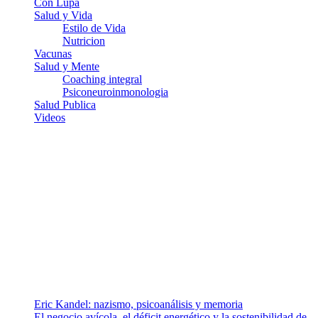
Con Lupa
Salud y Vida
Estilo de Vida
Nutricion
Vacunas
Salud y Mente
Coaching integral
Psiconeuroinmonologia
Salud Publica
Videos
¿Quiénes somos?
Somos un equipo de investigadores, profesionales de la salud y
ramas afines y de la comunicación comprometidos con la promoción
de una salud responsable. El sitio web MiradorSalud cuenta con un
equipo de colaboradores con ética, sentido crítico y responsabilidad
para abordar los temas fundamentales de nuestra página: Salud y
Vida (estilo de vida y nutrición), Vacunas, Salud Pública y Salud
Mental.
Entradas recientes
Eric Kandel: nazismo, psicoanálisis y memoria
El negocio avícola, el déficit energético y la sostenibilidad de