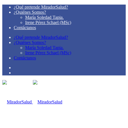
¿Qué pretende MiradorSalud?
¿Quiénes Somos?
María Soledad Tapia.
Irene Pérez Schael (MSc)
Contáctanos
¿Qué pretende MiradorSalud?
¿Quiénes Somos?
María Soledad Tapia.
Irene Pérez Schael (MSc)
Contáctanos