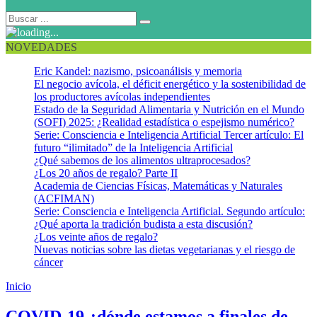
NOVEDADES
Eric Kandel: nazismo, psicoanálisis y memoria
El negocio avícola, el déficit energético y la sostenibilidad de
los productores avícolas independientes
Estado de la Seguridad Alimentaria y Nutrición en el Mundo
(SOFI) 2025: ¿Realidad estadística o espejismo numérico?
Serie: Consciencia e Inteligencia Artificial Tercer artículo: El
futuro “ilimitado” de la Inteligencia Artificial
¿Qué sabemos de los alimentos ultraprocesados?
¿Los 20 años de regalo? Parte II
Academia de Ciencias Físicas, Matemáticas y Naturales
(ACFIMAN)
Serie: Consciencia e Inteligencia Artificial. Segundo artículo:
¿Qué aporta la tradición budista a esta discusión?
¿Los veinte años de regalo?
Nuevas noticias sobre las dietas vegetarianas y el riesgo de
cáncer
Inicio
Antioxidantes
COVID-19 ¿dónde estamos a finales de