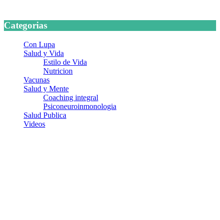
24 marzo, 2026
Categorias
Con Lupa
Salud y Vida
Estilo de Vida
Nutricion
Vacunas
Salud y Mente
Coaching integral
Psiconeuroinmonologia
Salud Publica
Videos
¿Quiénes somos?
Somos un equipo de investigadores, profesionales de la salud y
ramas afines y de la comunicación comprometidos con la promoción
de una salud responsable. El sitio web MiradorSalud cuenta con un
equipo de colaboradores con ética, sentido crítico y responsabilidad
para abordar los temas fundamentales de nuestra página: Salud y
Vida (estilo de vida y nutrición), Vacunas, Salud Pública y Salud
Mental.