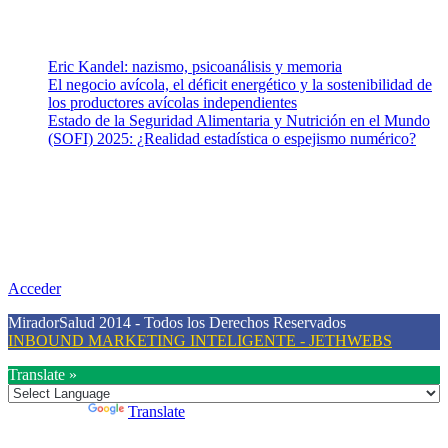
Entradas recientes
Eric Kandel: nazismo, psicoanálisis y memoria
El negocio avícola, el déficit energético y la sostenibilidad de
los productores avícolas independientes
Estado de la Seguridad Alimentaria y Nutrición en el Mundo
(SOFI) 2025: ¿Realidad estadística o espejismo numérico?
Nuestra misión
Nuestra misión primordial es estimular una actitud proactiva hacia
una vida saludable, como individuos y como sociedad, mediante la
difusión de información al día que promueva el desarrollo de una
mayor conciencia sobre la prevención en salud.
Acceder
MiradorSalud 2014 - Todos los Derechos Reservados
INBOUND MARKETING INTELIGENTE - JETHWEBS
Translate »
Powered by
Translate