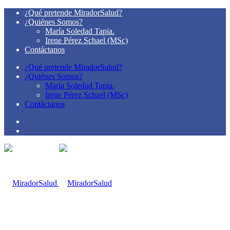
¿Qué pretende MiradorSalud?
¿Quiénes Somos?
María Soledad Tapia.
Irene Pérez Schael (MSc)
Contáctanos
¿Qué pretende MiradorSalud?
¿Quiénes Somos?
María Soledad Tapia.
Irene Pérez Schael (MSc)
Contáctanos