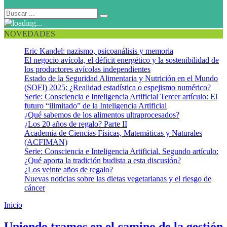
NOVEDADES
Eric Kandel: nazismo, psicoanálisis y memoria
El negocio avícola, el déficit energético y la sostenibilidad de
los productores avícolas independientes
Estado de la Seguridad Alimentaria y Nutrición en el Mundo
(SOFI) 2025: ¿Realidad estadística o espejismo numérico?
Serie: Consciencia e Inteligencia Artificial Tercer artículo: El
futuro “ilimitado” de la Inteligencia Artificial
¿Qué sabemos de los alimentos ultraprocesados?
¿Los 20 años de regalo? Parte II
Academia de Ciencias Físicas, Matemáticas y Naturales
(ACFIMAN)
Serie: Consciencia e Inteligencia Artificial. Segundo artículo:
¿Qué aporta la tradición budista a esta discusión?
¿Los veinte años de regalo?
Nuevas noticias sobre las dietas vegetarianas y el riesgo de
cáncer
Inicio
Calidad
Uniendo tramos en el camino de la gestión