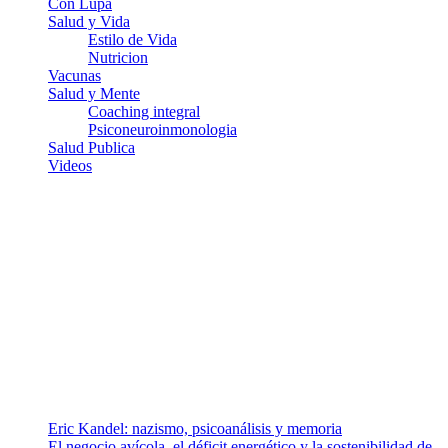
Con Lupa
Salud y Vida
Estilo de Vida
Nutricion
Vacunas
Salud y Mente
Coaching integral
Psiconeuroinmonologia
Salud Publica
Videos
¿Quiénes somos?
Somos un equipo de investigadores, profesionales de la salud y
ramas afines y de la comunicación comprometidos con la promoción
de una salud responsable. El sitio web MiradorSalud cuenta con un
equipo de colaboradores con ética, sentido crítico y responsabilidad
para abordar los temas fundamentales de nuestra página: Salud y
Vida (estilo de vida y nutrición), Vacunas, Salud Pública y Salud
Mental.
Entradas recientes
Eric Kandel: nazismo, psicoanálisis y memoria
El negocio avícola, el déficit energético y la sostenibilidad de