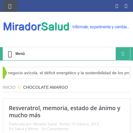
Menú
l negocio avícola, el déficit energético y la sostenibilidad de los produ
iesgo de cáncer
INICIO
CHOCOLATE AMARGO
Resveratrol, memoria, estado de ánimo y
mucho más
Publicado por:
Mirador Salud
Fecha:
10 febrero, 2015
En:
Salud y Mente
Sin Comentarios