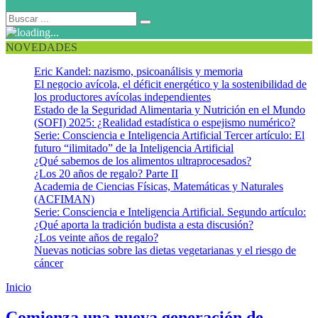
NOVEDADES
Eric Kandel: nazismo, psicoanálisis y memoria
El negocio avícola, el déficit energético y la sostenibilidad de
los productores avícolas independientes
Estado de la Seguridad Alimentaria y Nutrición en el Mundo
(SOFI) 2025: ¿Realidad estadística o espejismo numérico?
Serie: Consciencia e Inteligencia Artificial Tercer artículo: El
futuro “ilimitado” de la Inteligencia Artificial
¿Qué sabemos de los alimentos ultraprocesados?
¿Los 20 años de regalo? Parte II
Academia de Ciencias Físicas, Matemáticas y Naturales
(ACFIMAN)
Serie: Consciencia e Inteligencia Artificial. Segundo artículo:
¿Qué aporta la tradición budista a esta discusión?
¿Los veinte años de regalo?
Nuevas noticias sobre las dietas vegetarianas y el riesgo de
cáncer
Inicio
Ciencia al día
Comienza una nueva generación de