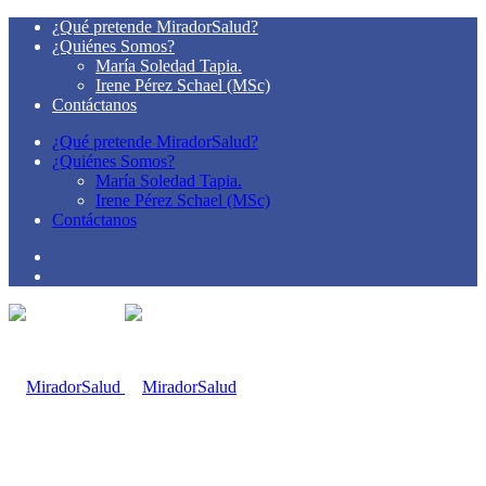
¿Qué pretende MiradorSalud?
¿Quiénes Somos?
María Soledad Tapia.
Irene Pérez Schael (MSc)
Contáctanos
¿Qué pretende MiradorSalud?
¿Quiénes Somos?
María Soledad Tapia.
Irene Pérez Schael (MSc)
Contáctanos