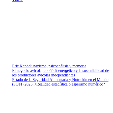
¿Quiénes somos?
Somos un equipo de investigadores, profesionales de la salud y
ramas afines y de la comunicación comprometidos con la promoción
de una salud responsable. El sitio web MiradorSalud cuenta con un
equipo de colaboradores con ética, sentido crítico y responsabilidad
para abordar los temas fundamentales de nuestra página: Salud y
Vida (estilo de vida y nutrición), Vacunas, Salud Pública y Salud
Mental.
Entradas recientes
Eric Kandel: nazismo, psicoanálisis y memoria
El negocio avícola, el déficit energético y la sostenibilidad de
los productores avícolas independientes
Estado de la Seguridad Alimentaria y Nutrición en el Mundo
(SOFI) 2025: ¿Realidad estadística o espejismo numérico?
Nuestra misión
Nuestra misión primordial es estimular una actitud proactiva hacia
una vida saludable, como individuos y como sociedad, mediante la
difusión de información al día que promueva el desarrollo de una