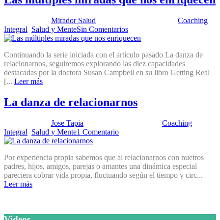
Publicado por:
Mirador Salud
Fecha:
24 mayo, 2016
En:
Coaching
Integral
,
Salud y Mente
Sin Comentarios
Continuando la serie iniciada con el artículo pasado La danza de
relacionarnos, seguiremos explorando las diez capacidades
destacadas por la doctora Susan Campbell en su libro Getting Real
[...
Leer más
La danza de relacionarnos
Publicado por:
Jose Tapia
Fecha:
19 abril, 2016
En:
Coaching
Integral
,
Salud y Mente
1 Comentario
Por experiencia propia sabemos que al relacionarnos con nuetros
padres, hijos, amigos, parejas o amantes una dinámica especial
pareciera cobrar vida propia, fluctuando según el tiempo y circ...
Leer más
Videos