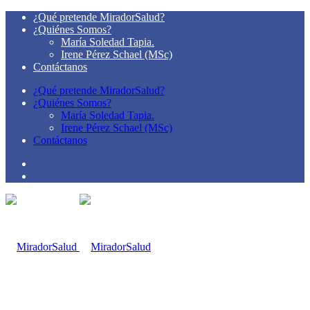
¿Qué pretende MiradorSalud?
¿Quiénes Somos?
María Soledad Tapia.
Irene Pérez Schael (MSc)
Contáctanos
¿Qué pretende MiradorSalud?
¿Quiénes Somos?
María Soledad Tapia.
Irene Pérez Schael (MSc)
Contáctanos