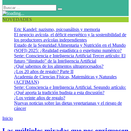
NOVEDADES
Eric Kandel: nazismo, psicoanálisis y memoria
El negocio avícola, el déficit energético y la sostenibilidad de
los productores avícolas independientes
Estado de la Seguridad Alimentaria y Nutrición en el Mundo
(SOFI) 2025: ¿Realidad estadística o espejismo numérico?
Serie: Consciencia e Inteligencia Artificial Tercer artículo: El
futuro “ilimitado” de la Inteligencia Artificial
¿Qué sabemos de los alimentos ultraprocesados?
¿Los 20 años de regalo? Parte II
Academia de Ciencias Físicas, Matemáticas y Naturales
(ACFIMAN)
Serie: Consciencia e Inteligencia Artificial. Segundo artículo:
¿Qué aporta la tradición budista a esta discusión?
¿Los veinte años de regalo?
Nuevas noticias sobre las dietas vegetarianas y el riesgo de
cáncer
Inicio
Comunicación para relacionarse
Las múltiples miradas que nos enriquecen