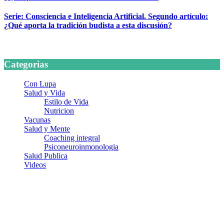
Serie: Consciencia e Inteligencia Artificial. Segundo artículo:
¿Qué aporta la tradición budista a esta discusión?
24 marzo, 2026
Categorias
Con Lupa
Salud y Vida
Estilo de Vida
Nutricion
Vacunas
Salud y Mente
Coaching integral
Psiconeuroinmonologia
Salud Publica
Videos
¿Quiénes somos?
Somos un equipo de investigadores, profesionales de la salud y
ramas afines y de la comunicación comprometidos con la promoción
de una salud responsable. El sitio web MiradorSalud cuenta con un