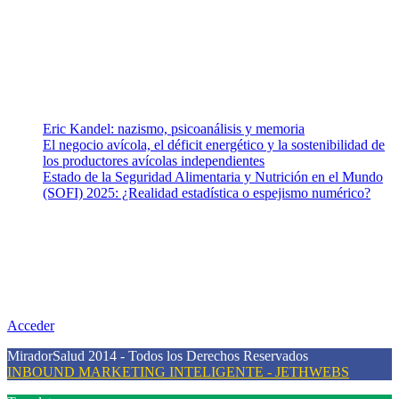
equipo de colaboradores con ética, sentido crítico y responsabilidad
para abordar los temas fundamentales de nuestra página: Salud y
Vida (estilo de vida y nutrición), Vacunas, Salud Pública y Salud
Mental.
Entradas recientes
Eric Kandel: nazismo, psicoanálisis y memoria
El negocio avícola, el déficit energético y la sostenibilidad de
los productores avícolas independientes
Estado de la Seguridad Alimentaria y Nutrición en el Mundo
(SOFI) 2025: ¿Realidad estadística o espejismo numérico?
Nuestra misión
Nuestra misión primordial es estimular una actitud proactiva hacia
una vida saludable, como individuos y como sociedad, mediante la
difusión de información al día que promueva el desarrollo de una
mayor conciencia sobre la prevención en salud.
Acceder
MiradorSalud 2014 - Todos los Derechos Reservados
INBOUND MARKETING INTELIGENTE - JETHWEBS