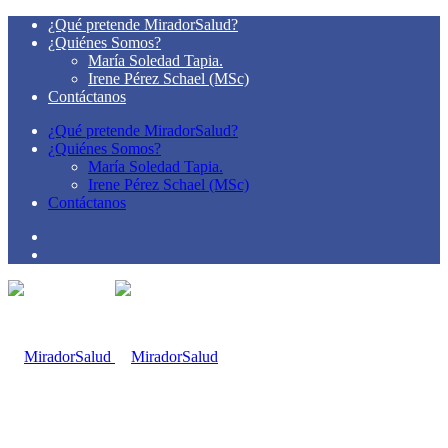
¿Qué pretende MiradorSalud?
¿Quiénes Somos?
María Soledad Tapia.
Irene Pérez Schael (MSc)
Contáctanos
¿Qué pretende MiradorSalud?
¿Quiénes Somos?
María Soledad Tapia.
Irene Pérez Schael (MSc)
Contáctanos