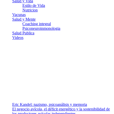
Salud y Vida
Estilo de Vida
Nutricion
Vacunas
Salud y Mente
Coaching integral
Psiconeuroinmonologia
Salud Publica
Videos
¿Quiénes somos?
Somos un equipo de investigadores, profesionales de la salud y
ramas afines y de la comunicación comprometidos con la promoción
de una salud responsable. El sitio web MiradorSalud cuenta con un
equipo de colaboradores con ética, sentido crítico y responsabilidad
para abordar los temas fundamentales de nuestra página: Salud y
Vida (estilo de vida y nutrición), Vacunas, Salud Pública y Salud
Mental.
Entradas recientes
Eric Kandel: nazismo, psicoanálisis y memoria
El negocio avícola, el déficit energético y la sostenibilidad de
los productores avícolas independientes