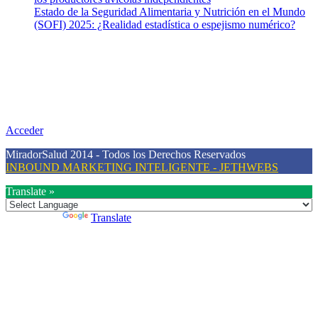
Estado de la Seguridad Alimentaria y Nutrición en el Mundo
(SOFI) 2025: ¿Realidad estadística o espejismo numérico?
Nuestra misión
Nuestra misión primordial es estimular una actitud proactiva hacia
una vida saludable, como individuos y como sociedad, mediante la
difusión de información al día que promueva el desarrollo de una
mayor conciencia sobre la prevención en salud.
Acceder
MiradorSalud 2014 - Todos los Derechos Reservados
INBOUND MARKETING INTELIGENTE - JETHWEBS
Translate »
Powered by
Translate