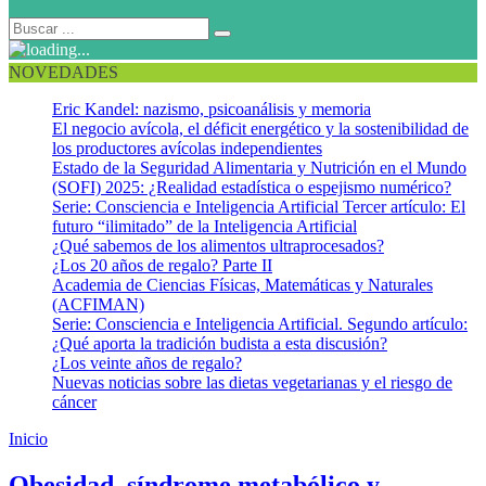
NOVEDADES
Eric Kandel: nazismo, psicoanálisis y memoria
El negocio avícola, el déficit energético y la sostenibilidad de
los productores avícolas independientes
Estado de la Seguridad Alimentaria y Nutrición en el Mundo
(SOFI) 2025: ¿Realidad estadística o espejismo numérico?
Serie: Consciencia e Inteligencia Artificial Tercer artículo: El
futuro “ilimitado” de la Inteligencia Artificial
¿Qué sabemos de los alimentos ultraprocesados?
¿Los 20 años de regalo? Parte II
Academia de Ciencias Físicas, Matemáticas y Naturales
(ACFIMAN)
Serie: Consciencia e Inteligencia Artificial. Segundo artículo:
¿Qué aporta la tradición budista a esta discusión?
¿Los veinte años de regalo?
Nuevas noticias sobre las dietas vegetarianas y el riesgo de
cáncer
Inicio
Diabetes Mellitus tipo 2
Obesidad, síndrome metabólico y