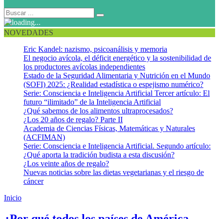
NOVEDADES
Eric Kandel: nazismo, psicoanálisis y memoria
El negocio avícola, el déficit energético y la sostenibilidad de
los productores avícolas independientes
Estado de la Seguridad Alimentaria y Nutrición en el Mundo
(SOFI) 2025: ¿Realidad estadística o espejismo numérico?
Serie: Consciencia e Inteligencia Artificial Tercer artículo: El
futuro “ilimitado” de la Inteligencia Artificial
¿Qué sabemos de los alimentos ultraprocesados?
¿Los 20 años de regalo? Parte II
Academia de Ciencias Físicas, Matemáticas y Naturales
(ACFIMAN)
Serie: Consciencia e Inteligencia Artificial. Segundo artículo:
¿Qué aporta la tradición budista a esta discusión?
¿Los veinte años de regalo?
Nuevas noticias sobre las dietas vegetarianas y el riesgo de
cáncer
Inicio
Diarrea por rotavirus
¿Por qué todos los países de América