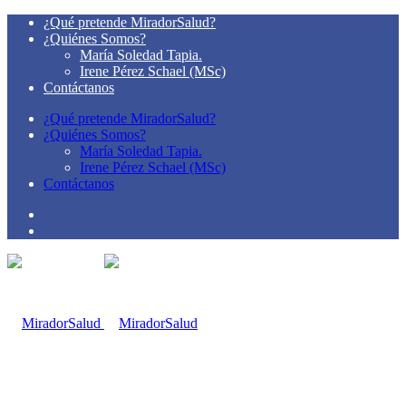
¿Qué pretende MiradorSalud?
¿Quiénes Somos?
María Soledad Tapia.
Irene Pérez Schael (MSc)
Contáctanos
¿Qué pretende MiradorSalud?
¿Quiénes Somos?
María Soledad Tapia.
Irene Pérez Schael (MSc)
Contáctanos