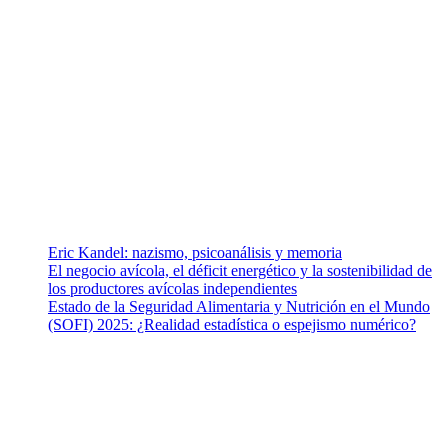
¿Quiénes somos?
Somos un equipo de investigadores, profesionales de la salud y
ramas afines y de la comunicación comprometidos con la promoción
de una salud responsable. El sitio web MiradorSalud cuenta con un
equipo de colaboradores con ética, sentido crítico y responsabilidad
para abordar los temas fundamentales de nuestra página: Salud y
Vida (estilo de vida y nutrición), Vacunas, Salud Pública y Salud
Mental.
Entradas recientes
Eric Kandel: nazismo, psicoanálisis y memoria
El negocio avícola, el déficit energético y la sostenibilidad de
los productores avícolas independientes
Estado de la Seguridad Alimentaria y Nutrición en el Mundo
(SOFI) 2025: ¿Realidad estadística o espejismo numérico?
Nuestra misión
Nuestra misión primordial es estimular una actitud proactiva hacia
una vida saludable, como individuos y como sociedad, mediante la
difusión de información al día que promueva el desarrollo de una