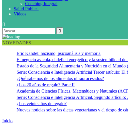
Coaching Integral
Salud Pública
Videos
NOVEDADES
Eric Kandel: nazismo, psicoanálisis y memoria
El negocio avícola, el déficit energético y la sostenibilidad d
Estado de la Seguridad Alimentaria y Nutrición en el Mundo 
Serie: Consciencia e Inteligencia Artificial Tercer artículo: El f
¿Qué sabemos de los alimentos ultraprocesados?
¿Los 20 años de regalo? Parte II
Academia de Ciencias Físicas, Matemáticas y Naturales (
Serie: Consciencia e Inteligencia Artificial. Segundo artículo:
¿Los veinte años de regalo?
Nuevas noticias sobre las dietas vegetarianas y el riesgo de cá
Inicio
Dietas altas en proteínas