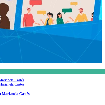
 a Marianela Castés