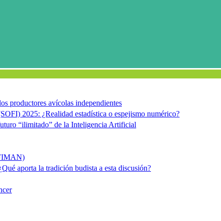
e los productores avícolas independientes
(SOFI) 2025: ¿Realidad estadística o espejismo numérico?
uturo “ilimitado” de la Inteligencia Artificial
ACFIMAN)
 ¿Qué aporta la tradición budista a esta discusión?
ncer