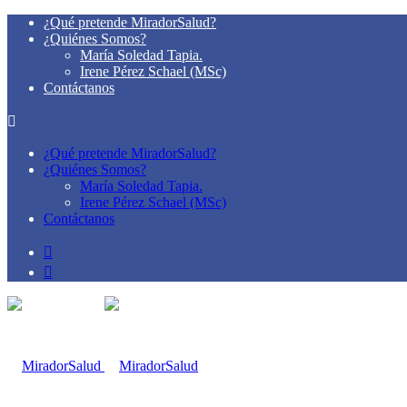
¿Qué pretende MiradorSalud?
¿Quiénes Somos?
María Soledad Tapia.
Irene Pérez Schael (MSc)
Contáctanos
¿Qué pretende MiradorSalud?
¿Quiénes Somos?
María Soledad Tapia.
Irene Pérez Schael (MSc)
Contáctanos