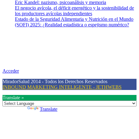
Eric Kandel: nazismo, psicoanálisis y memoria
El negocio avícola, el déficit energético y la sostenibilidad de
los productores avícolas independientes
Estado de la Seguridad Alimentaria y Nutrición en el Mundo
(SOFI) 2025: ¿Realidad estadística o espejismo numérico?
Nuestra misión
Nuestra misión primordial es estimular una actitud proactiva hacia
una vida saludable, como individuos y como sociedad, mediante la
difusión de información al día que promueva el desarrollo de una
mayor conciencia sobre la prevención en salud.
Acceder
MiradorSalud 2014 - Todos los Derechos Reservados
INBOUND MARKETING INTELIGENTE - JETHWEBS
Translate »
Powered by
Translate