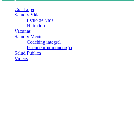
Con Lupa
Salud y Vida
Estilo de Vida
Nutricion
Vacunas
Salud y Mente
Coaching integral
Psiconeuroinmonologia
Salud Publica
Videos
¿Quiénes somos?
Somos un equipo de investigadores, profesionales de la salud y
ramas afines y de la comunicación comprometidos con la promoción
de una salud responsable. El sitio web MiradorSalud cuenta con un
equipo de colaboradores con ética, sentido crítico y responsabilidad
para abordar los temas fundamentales de nuestra página: Salud y
Vida (estilo de vida y nutrición), Vacunas, Salud Pública y Salud
Mental.
Entradas recientes