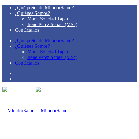
¿Qué pretende MiradorSalud?
¿Quiénes Somos?
María Soledad Tapia.
Irene Pérez Schael (MSc)
Contáctanos
¿Qué pretende MiradorSalud?
¿Quiénes Somos?
María Soledad Tapia.
Irene Pérez Schael (MSc)
Contáctanos