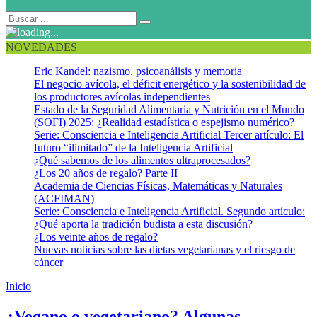
NOVEDADES
Eric Kandel: nazismo, psicoanálisis y memoria
El negocio avícola, el déficit energético y la sostenibilidad de
los productores avícolas independientes
Estado de la Seguridad Alimentaria y Nutrición en el Mundo
(SOFI) 2025: ¿Realidad estadística o espejismo numérico?
Serie: Consciencia e Inteligencia Artificial Tercer artículo: El
futuro “ilimitado” de la Inteligencia Artificial
¿Qué sabemos de los alimentos ultraprocesados?
¿Los 20 años de regalo? Parte II
Academia de Ciencias Físicas, Matemáticas y Naturales
(ACFIMAN)
Serie: Consciencia e Inteligencia Artificial. Segundo artículo:
¿Qué aporta la tradición budista a esta discusión?
¿Los veinte años de regalo?
Nuevas noticias sobre las dietas vegetarianas y el riesgo de
cáncer
Inicio
Dietas saludables
¿Vegano o vegetariano? Algunas