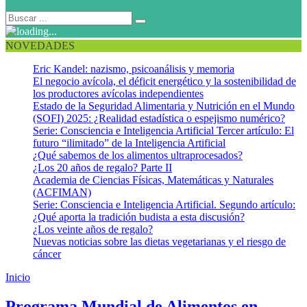
NOVEDADES
Eric Kandel: nazismo, psicoanálisis y memoria
El negocio avícola, el déficit energético y la sostenibilidad de
los productores avícolas independientes
Estado de la Seguridad Alimentaria y Nutrición en el Mundo
(SOFI) 2025: ¿Realidad estadística o espejismo numérico?
Serie: Consciencia e Inteligencia Artificial Tercer artículo: El
futuro “ilimitado” de la Inteligencia Artificial
¿Qué sabemos de los alimentos ultraprocesados?
¿Los 20 años de regalo? Parte II
Academia de Ciencias Físicas, Matemáticas y Naturales
(ACFIMAN)
Serie: Consciencia e Inteligencia Artificial. Segundo artículo:
¿Qué aporta la tradición budista a esta discusión?
¿Los veinte años de regalo?
Nuevas noticias sobre las dietas vegetarianas y el riesgo de
cáncer
Inicio
Educación inicial
Programa Mundial de Alimentos en