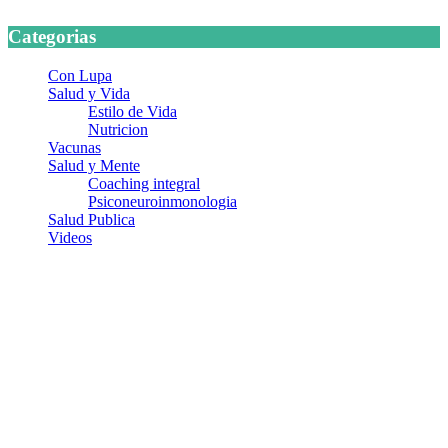
Categorias
Con Lupa
Salud y Vida
Estilo de Vida
Nutricion
Vacunas
Salud y Mente
Coaching integral
Psiconeuroinmonologia
Salud Publica
Videos
¿Quiénes somos?
Somos un equipo de investigadores, profesionales de la salud y
ramas afines y de la comunicación comprometidos con la promoción
de una salud responsable. El sitio web MiradorSalud cuenta con un
equipo de colaboradores con ética, sentido crítico y responsabilidad
para abordar los temas fundamentales de nuestra página: Salud y
Vida (estilo de vida y nutrición), Vacunas, Salud Pública y Salud
Mental.