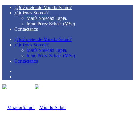
¿Qué pretende MiradorSalud?
¿Quiénes Somos?
María Soledad Tapia.
Irene Pérez Schael (MSc)
Contáctanos
¿Qué pretende MiradorSalud?
¿Quiénes Somos?
María Soledad Tapia.
Irene Pérez Schael (MSc)
Contáctanos