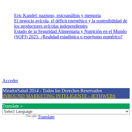
Entradas recientes
Eric Kandel: nazismo, psicoanálisis y memoria
El negocio avícola, el déficit energético y la sostenibilidad de
los productores avícolas independientes
Estado de la Seguridad Alimentaria y Nutrición en el Mundo
(SOFI) 2025: ¿Realidad estadística o espejismo numérico?
Nuestra misión
Nuestra misión primordial es estimular una actitud proactiva hacia
una vida saludable, como individuos y como sociedad, mediante la
difusión de información al día que promueva el desarrollo de una
mayor conciencia sobre la prevención en salud.
Acceder
MiradorSalud 2014 - Todos los Derechos Reservados
INBOUND MARKETING INTELIGENTE - JETHWEBS
Translate »
Powered by
Translate