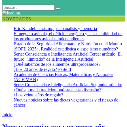
NOVEDADES
Eric Kandel: nazismo, psicoanálisis y memoria
El negocio avícola, el déficit energético y la sostenibilidad de
los productores avícolas independientes
Estado de la Seguridad Alimentaria y Nutrición en el Mundo
(SOFI) 2025: ¿Realidad estadística o espejismo numérico?
Serie: Consciencia e Inteligencia Artificial Tercer artículo: El
futuro “ilimitado” de la Inteligencia Artificial
¿Qué sabemos de los alimentos ultraprocesados?
¿Los 20 años de regalo? Parte II
Academia de Ciencias Físicas, Matemáticas y Naturales
(ACFIMAN)
Serie: Consciencia e Inteligencia Artificial. Segundo artículo:
¿Qué aporta la tradición budista a esta discusión?
¿Los veinte años de regalo?
Nuevas noticias sobre las dietas vegetarianas y el riesgo de
cáncer
Inicio
Ejercicio de fin de año
Nuevas energías para un nuevo año