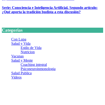
Serie: Consciencia e Inteligencia Artificial. Segundo artículo:
¿Qué aporta la tradición budista a esta discusión?
24 marzo, 2026
Categorias
Con Lupa
Salud y Vida
Estilo de Vida
Nutricion
Vacunas
Salud y Mente
Coaching integral
Psiconeuroinmonologia
Salud Publica
Videos
¿Quiénes somos?
Somos un equipo de investigadores, profesionales de la salud y
ramas afines y de la comunicación comprometidos con la promoción
de una salud responsable. El sitio web MiradorSalud cuenta con un