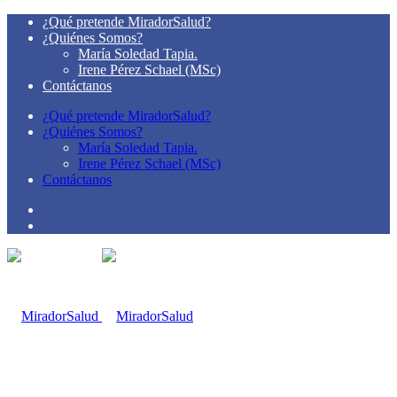
¿Qué pretende MiradorSalud?
¿Quiénes Somos?
María Soledad Tapia.
Irene Pérez Schael (MSc)
Contáctanos
¿Qué pretende MiradorSalud?
¿Quiénes Somos?
María Soledad Tapia.
Irene Pérez Schael (MSc)
Contáctanos