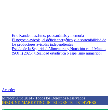
equipo de colaboradores con ética, sentido crítico y responsabilidad
para abordar los temas fundamentales de nuestra página: Salud y
Vida (estilo de vida y nutrición), Vacunas, Salud Pública y Salud
Mental.
Entradas recientes
Eric Kandel: nazismo, psicoanálisis y memoria
El negocio avícola, el déficit energético y la sostenibilidad de
los productores avícolas independientes
Estado de la Seguridad Alimentaria y Nutrición en el Mundo
(SOFI) 2025: ¿Realidad estadística o espejismo numérico?
Nuestra misión
Nuestra misión primordial es estimular una actitud proactiva hacia
una vida saludable, como individuos y como sociedad, mediante la
difusión de información al día que promueva el desarrollo de una
mayor conciencia sobre la prevención en salud.
Acceder
MiradorSalud 2014 - Todos los Derechos Reservados
INBOUND MARKETING INTELIGENTE - JETHWEBS