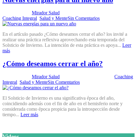
Publicado por:
Mirador Salud
Fecha:
29 noviembre, 2022
En:
Coaching Integral
,
Salud y Mente
Sin Comentarios
En el artículo pasado ¿Cómo deseamos cerrar el año? los invité a
realizar una práctica reflexiva aprovechando esta temporada del
Solsticio de Invierno. La intención de esta práctica es apoya...
Leer
más
¿Cómo deseamos cerrar el año?
Publicado por:
Mirador Salud
Fecha:
25 octubre, 2022
En:
Coaching
Integral
,
Salud y Mente
Sin Comentarios
El Solsticio de Invierno es una significativa época del año,
coincidiendo además con el fin de año en el hemisferio norte y
considerada como época propicia para la introspección desde
tiempo...
Leer más
Videos