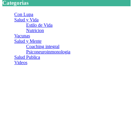
Categorias
Con Lupa
Salud y Vida
Estilo de Vida
Nutricion
Vacunas
Salud y Mente
Coaching integral
Psiconeuroinmonologia
Salud Publica
Videos
¿Quiénes somos?
Somos un equipo de investigadores, profesionales de la salud y
ramas afines y de la comunicación comprometidos con la promoción
de una salud responsable. El sitio web MiradorSalud cuenta con un
equipo de colaboradores con ética, sentido crítico y responsabilidad
para abordar los temas fundamentales de nuestra página: Salud y
Vida (estilo de vida y nutrición), Vacunas, Salud Pública y Salud
Mental.
Entradas recientes