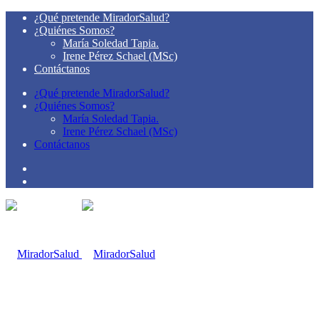
¿Qué pretende MiradorSalud?
¿Quiénes Somos?
María Soledad Tapia.
Irene Pérez Schael (MSc)
Contáctanos
¿Qué pretende MiradorSalud?
¿Quiénes Somos?
María Soledad Tapia.
Irene Pérez Schael (MSc)
Contáctanos