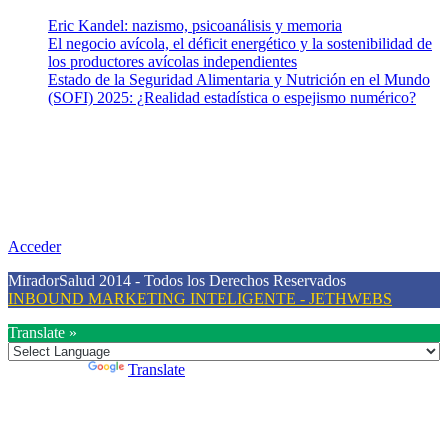
Eric Kandel: nazismo, psicoanálisis y memoria
El negocio avícola, el déficit energético y la sostenibilidad de
los productores avícolas independientes
Estado de la Seguridad Alimentaria y Nutrición en el Mundo
(SOFI) 2025: ¿Realidad estadística o espejismo numérico?
Nuestra misión
Nuestra misión primordial es estimular una actitud proactiva hacia
una vida saludable, como individuos y como sociedad, mediante la
difusión de información al día que promueva el desarrollo de una
mayor conciencia sobre la prevención en salud.
Acceder
MiradorSalud 2014 - Todos los Derechos Reservados
INBOUND MARKETING INTELIGENTE - JETHWEBS
Translate »
Powered by
Translate