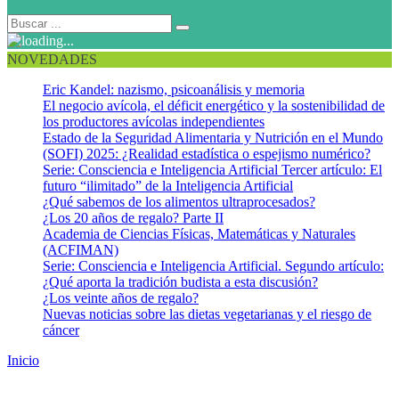
NOVEDADES
Eric Kandel: nazismo, psicoanálisis y memoria
El negocio avícola, el déficit energético y la sostenibilidad de
los productores avícolas independientes
Estado de la Seguridad Alimentaria y Nutrición en el Mundo
(SOFI) 2025: ¿Realidad estadística o espejismo numérico?
Serie: Consciencia e Inteligencia Artificial Tercer artículo: El
futuro “ilimitado” de la Inteligencia Artificial
¿Qué sabemos de los alimentos ultraprocesados?
¿Los 20 años de regalo? Parte II
Academia de Ciencias Físicas, Matemáticas y Naturales
(ACFIMAN)
Serie: Consciencia e Inteligencia Artificial. Segundo artículo:
¿Qué aporta la tradición budista a esta discusión?
¿Los veinte años de regalo?
Nuevas noticias sobre las dietas vegetarianas y el riesgo de
cáncer
Inicio
Eliminar el término: Pérdidas y Desperdicios de Alimentos
Pérdidas y Desperdicios de Alimentos y Seguridad Alimentaria