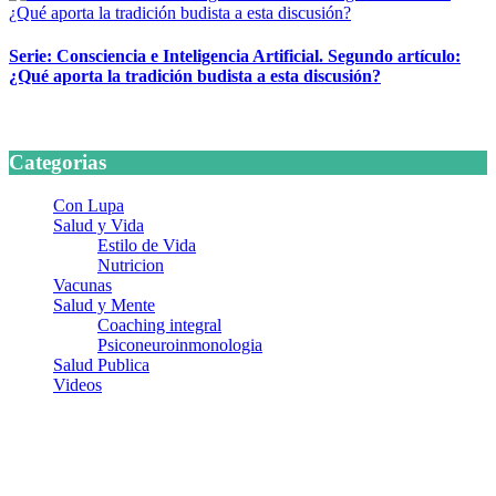
Serie: Consciencia e Inteligencia Artificial. Segundo artículo:
¿Qué aporta la tradición budista a esta discusión?
24 marzo, 2026
Categorias
Con Lupa
Salud y Vida
Estilo de Vida
Nutricion
Vacunas
Salud y Mente
Coaching integral
Psiconeuroinmonologia
Salud Publica
Videos
¿Quiénes somos?
Somos un equipo de investigadores, profesionales de la salud y
ramas afines y de la comunicación comprometidos con la promoción