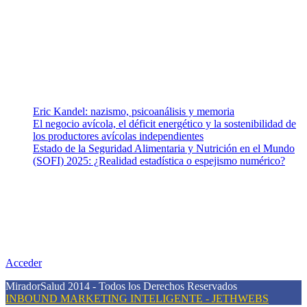
de una salud responsable. El sitio web MiradorSalud cuenta con un
equipo de colaboradores con ética, sentido crítico y responsabilidad
para abordar los temas fundamentales de nuestra página: Salud y
Vida (estilo de vida y nutrición), Vacunas, Salud Pública y Salud
Mental.
Entradas recientes
Eric Kandel: nazismo, psicoanálisis y memoria
El negocio avícola, el déficit energético y la sostenibilidad de
los productores avícolas independientes
Estado de la Seguridad Alimentaria y Nutrición en el Mundo
(SOFI) 2025: ¿Realidad estadística o espejismo numérico?
Nuestra misión
Nuestra misión primordial es estimular una actitud proactiva hacia
una vida saludable, como individuos y como sociedad, mediante la
difusión de información al día que promueva el desarrollo de una
mayor conciencia sobre la prevención en salud.
Acceder
MiradorSalud 2014 - Todos los Derechos Reservados
INBOUND MARKETING INTELIGENTE - JETHWEBS