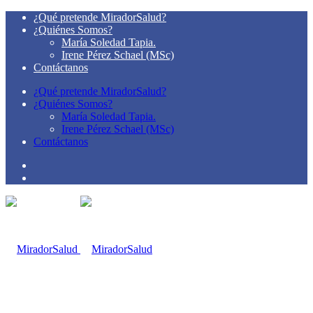
¿Qué pretende MiradorSalud?
¿Quiénes Somos?
María Soledad Tapia.
Irene Pérez Schael (MSc)
Contáctanos
¿Qué pretende MiradorSalud?
¿Quiénes Somos?
María Soledad Tapia.
Irene Pérez Schael (MSc)
Contáctanos