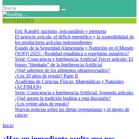
NOVEDADES
Eric Kandel: nazismo, psicoanálisis y memoria
El negocio avícola, el déficit energético y la sostenibilidad de
los productores avícolas independientes
Estado de la Seguridad Alimentaria y Nutrición en el Mundo
(SOFI) 2025: ¿Realidad estadística o espejismo numérico?
Serie: Consciencia e Inteligencia Artificial Tercer artículo: El
futuro “ilimitado” de la Inteligencia Artificial
¿Qué sabemos de los alimentos ultraprocesados?
¿Los 20 años de regalo? Parte II
Academia de Ciencias Físicas, Matemáticas y Naturales
(ACFIMAN)
Serie: Consciencia e Inteligencia Artificial. Segundo artículo:
¿Qué aporta la tradición budista a esta discusión?
¿Los veinte años de regalo?
Nuevas noticias sobre las dietas vegetarianas y el riesgo de
cáncer
Inicio
Enseñanza-aprendizaje para la creatividad
¿Hay un ingrediente oculto que nos