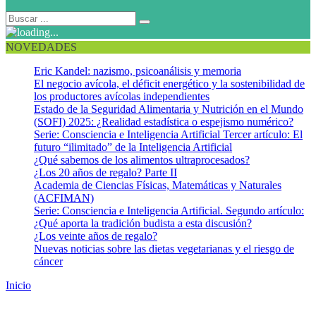
NOVEDADES
Eric Kandel: nazismo, psicoanálisis y memoria
El negocio avícola, el déficit energético y la sostenibilidad de
los productores avícolas independientes
Estado de la Seguridad Alimentaria y Nutrición en el Mundo
(SOFI) 2025: ¿Realidad estadística o espejismo numérico?
Serie: Consciencia e Inteligencia Artificial Tercer artículo: El
futuro “ilimitado” de la Inteligencia Artificial
¿Qué sabemos de los alimentos ultraprocesados?
¿Los 20 años de regalo? Parte II
Academia de Ciencias Físicas, Matemáticas y Naturales
(ACFIMAN)
Serie: Consciencia e Inteligencia Artificial. Segundo artículo:
¿Qué aporta la tradición budista a esta discusión?
¿Los veinte años de regalo?
Nuevas noticias sobre las dietas vegetarianas y el riesgo de
cáncer
Inicio
Estado de la Seguridad Alimentaria y Nutrición en el Mundo
(SOFI) 2023