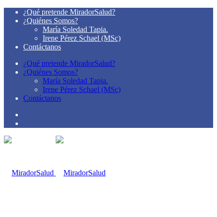
¿Qué pretende MiradorSalud?
¿Quiénes Somos?
María Soledad Tapia.
Irene Pérez Schael (MSc)
Contáctanos
¿Qué pretende MiradorSalud?
¿Quiénes Somos?
María Soledad Tapia.
Irene Pérez Schael (MSc)
Contáctanos