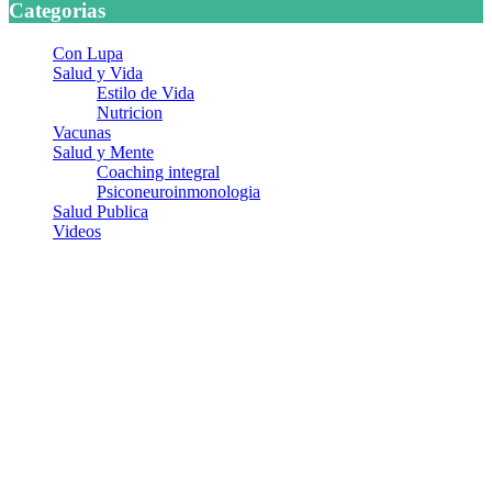
Categorias
Con Lupa
Salud y Vida
Estilo de Vida
Nutricion
Vacunas
Salud y Mente
Coaching integral
Psiconeuroinmonologia
Salud Publica
Videos
¿Quiénes somos?
Somos un equipo de investigadores, profesionales de la salud y
ramas afines y de la comunicación comprometidos con la promoción
de una salud responsable. El sitio web MiradorSalud cuenta con un
equipo de colaboradores con ética, sentido crítico y responsabilidad
para abordar los temas fundamentales de nuestra página: Salud y
Vida (estilo de vida y nutrición), Vacunas, Salud Pública y Salud
Mental.
Entradas recientes