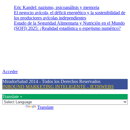
Eric Kandel: nazismo, psicoanálisis y memoria
El negocio avícola, el déficit energético y la sostenibilidad de
los productores avícolas independientes
Estado de la Seguridad Alimentaria y Nutrición en el Mundo
(SOFI) 2025: ¿Realidad estadística o espejismo numérico?
Nuestra misión
Nuestra misión primordial es estimular una actitud proactiva hacia
una vida saludable, como individuos y como sociedad, mediante la
difusión de información al día que promueva el desarrollo de una
mayor conciencia sobre la prevención en salud.
Acceder
MiradorSalud 2014 - Todos los Derechos Reservados
INBOUND MARKETING INTELIGENTE - JETHWEBS
Translate »
Powered by
Translate