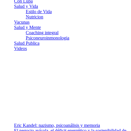
Con Lupa
Salud y Vida
Estilo de Vida
Nutricion
Vacunas
Salud y Mente
Coaching integral
Psiconeuroinmonologia
Salud Publica
Videos
¿Quiénes somos?
Somos un equipo de investigadores, profesionales de la salud y
ramas afines y de la comunicación comprometidos con la promoción
de una salud responsable. El sitio web MiradorSalud cuenta con un
equipo de colaboradores con ética, sentido crítico y responsabilidad
para abordar los temas fundamentales de nuestra página: Salud y
Vida (estilo de vida y nutrición), Vacunas, Salud Pública y Salud
Mental.
Entradas recientes
Eric Kandel: nazismo, psicoanálisis y memoria
El negocio avícola, el déficit energético y la sostenibilidad de