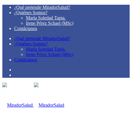
¿Qué pretende MiradorSalud?
¿Quiénes Somos?
María Soledad Tapia.
Irene Pérez Schael (MSc)
Contáctanos
¿Qué pretende MiradorSalud?
¿Quiénes Somos?
María Soledad Tapia.
Irene Pérez Schael (MSc)
Contáctanos