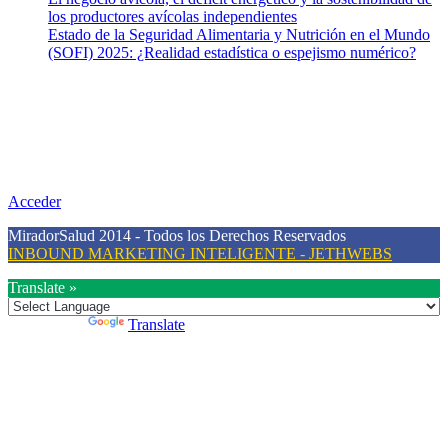
los productores avícolas independientes
Estado de la Seguridad Alimentaria y Nutrición en el Mundo
(SOFI) 2025: ¿Realidad estadística o espejismo numérico?
Nuestra misión
Nuestra misión primordial es estimular una actitud proactiva hacia
una vida saludable, como individuos y como sociedad, mediante la
difusión de información al día que promueva el desarrollo de una
mayor conciencia sobre la prevención en salud.
Acceder
MiradorSalud 2014 - Todos los Derechos Reservados
INBOUND MARKETING INTELIGENTE - JETHWEBS
Translate »
Powered by
Translate