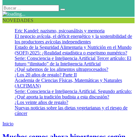
NOVEDADES
Eric Kandel: nazismo, psicoanálisis y memoria
El negocio avícola, el déficit energético y la sostenibilidad de
los productores avícolas independientes
Estado de la Seguridad Alimentaria y Nutrición en el Mundo
(SOFI) 2025: ¿Realidad estadística o espejismo numérico?
Serie: Consciencia e Inteligencia Artificial Tercer artículo: El
futuro “ilimitado” de la Inteligencia Artificial
¿Qué sabemos de los alimentos ultraprocesados?
¿Los 20 años de regalo? Parte II
Academia de Ciencias Físicas, Matemáticas y Naturales
(ACFIMAN)
Serie: Consciencia e Inteligencia Artificial. Segundo artículo:
¿Qué aporta la tradición budista a esta discusión?
¿Los veinte años de regalo?
Nuevas noticias sobre las dietas vegetarianas y el riesgo de
cáncer
Inicio
Estilo de vida saludable
Muchos somos ahora hipertensos según