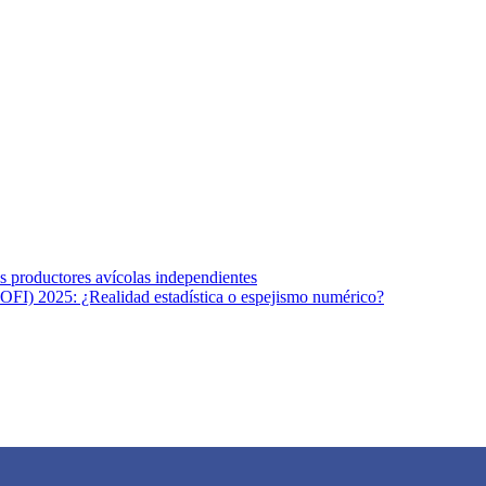
s afines y de la comunicación comprometidos con la promoción de una s
r los temas fundamentales de nuestra página: Salud y Vida (estilo de vi
los productores avícolas independientes
OFI) 2025: ¿Realidad estadística o espejismo numérico?
na vida saludable, como individuos y como sociedad, mediante la difusi