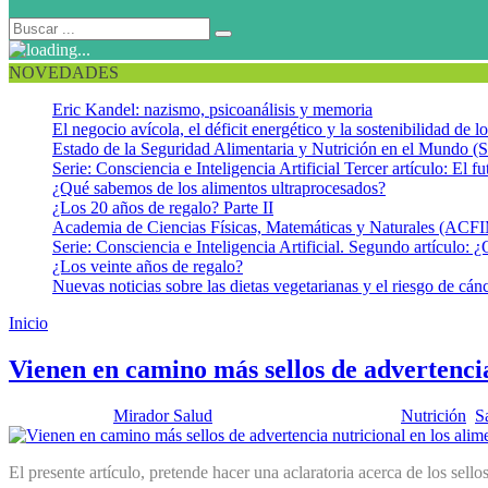
NOVEDADES
Eric Kandel: nazismo, psicoanálisis y memoria
El negocio avícola, el déficit energético y la sostenibilidad de 
Estado de la Seguridad Alimentaria y Nutrición en el Mundo (S
Serie: Consciencia e Inteligencia Artificial Tercer artículo: El fu
¿Qué sabemos de los alimentos ultraprocesados?
¿Los 20 años de regalo? Parte II
Academia de Ciencias Físicas, Matemáticas y Naturales (AC
Serie: Consciencia e Inteligencia Artificial. Segundo artículo: ¿
¿Los veinte años de regalo?
Nuevas noticias sobre las dietas vegetarianas y el riesgo de cán
Inicio
Etiquetado nutricional octágonos
Vienen en camino más sellos de advertencia
Publicado por:
Mirador Salud
Fecha:
30 agosto, 2022
En:
Nutrición
,
S
El presente artículo, pretende hacer una aclaratoria acerca de los sel