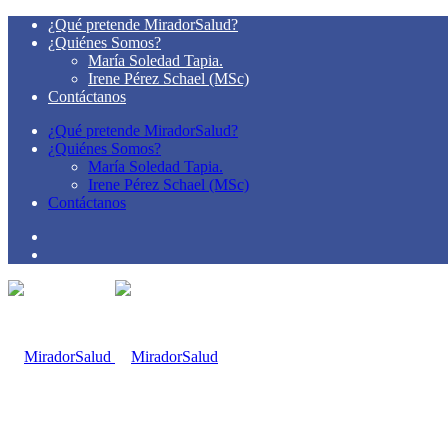
¿Qué pretende MiradorSalud?
¿Quiénes Somos?
María Soledad Tapia.
Irene Pérez Schael (MSc)
Contáctanos
¿Qué pretende MiradorSalud?
¿Quiénes Somos?
María Soledad Tapia.
Irene Pérez Schael (MSc)
Contáctanos