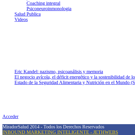
Coaching integral
Psiconeuroinmonologia
Salud Publica
Videos
¿Quiénes somos?
Somos un equipo de investigadores, profesionales de la salud y rama
colaboradores con ética, sentido crítico y responsabilidad para aborda
Entradas recientes
Eric Kandel: nazismo, psicoanálisis y memoria
El negocio avícola, el déficit energético y la sostenibilidad de 
Estado de la Seguridad Alimentaria y Nutrición en el Mundo (S
Nuestra misión
Nuestra misión primordial es estimular una actitud proactiva hacia u
conciencia sobre la prevención en salud.
Acceder
MiradorSalud 2014 - Todos los Derechos Reservados
INBOUND MARKETING INTELIGENTE - JETHWEBS