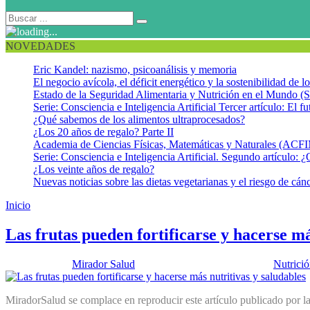
NOVEDADES
Eric Kandel: nazismo, psicoanálisis y memoria
El negocio avícola, el déficit energético y la sostenibilidad de 
Estado de la Seguridad Alimentaria y Nutrición en el Mundo (S
Serie: Consciencia e Inteligencia Artificial Tercer artículo: El fu
¿Qué sabemos de los alimentos ultraprocesados?
¿Los 20 años de regalo? Parte II
Academia de Ciencias Físicas, Matemáticas y Naturales (AC
Serie: Consciencia e Inteligencia Artificial. Segundo artículo: ¿
¿Los veinte años de regalo?
Nuevas noticias sobre las dietas vegetarianas y el riesgo de cán
Inicio
Frutas funcionales
Las frutas pueden fortificarse y hacerse má
Publicado por:
Mirador Salud
Fecha:
24 septiembre, 2024
En:
Nutrici
MiradorSalud se complace en reproducir este artículo publicado por 