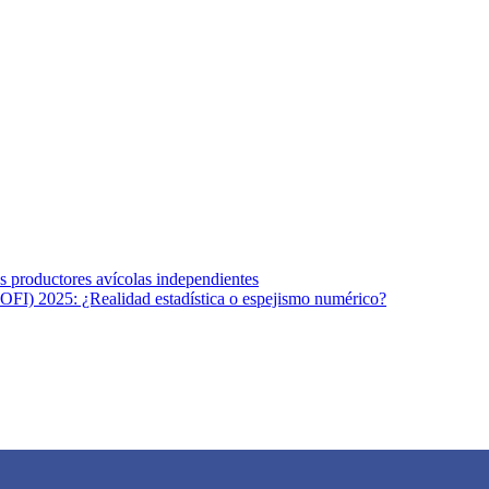
s afines y de la comunicación comprometidos con la promoción de una s
r los temas fundamentales de nuestra página: Salud y Vida (estilo de vi
los productores avícolas independientes
OFI) 2025: ¿Realidad estadística o espejismo numérico?
na vida saludable, como individuos y como sociedad, mediante la difusi