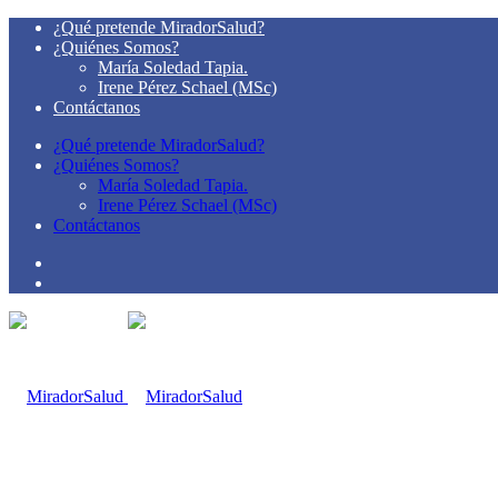
¿Qué pretende MiradorSalud?
¿Quiénes Somos?
María Soledad Tapia.
Irene Pérez Schael (MSc)
Contáctanos
¿Qué pretende MiradorSalud?
¿Quiénes Somos?
María Soledad Tapia.
Irene Pérez Schael (MSc)
Contáctanos