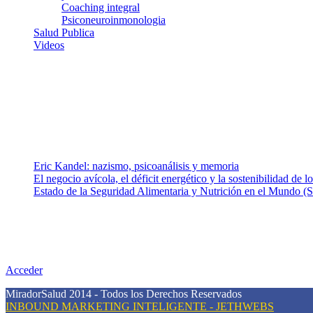
Coaching integral
Psiconeuroinmonologia
Salud Publica
Videos
¿Quiénes somos?
Somos un equipo de investigadores, profesionales de la salud y rama
colaboradores con ética, sentido crítico y responsabilidad para aborda
Entradas recientes
Eric Kandel: nazismo, psicoanálisis y memoria
El negocio avícola, el déficit energético y la sostenibilidad de 
Estado de la Seguridad Alimentaria y Nutrición en el Mundo (S
Nuestra misión
Nuestra misión primordial es estimular una actitud proactiva hacia u
conciencia sobre la prevención en salud.
Acceder
MiradorSalud 2014 - Todos los Derechos Reservados
INBOUND MARKETING INTELIGENTE - JETHWEBS