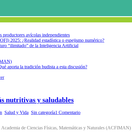
los productores avícolas independientes
OFI) 2025: ¿Realidad estadística o espejismo numérico?
turo “ilimitado” de la Inteligencia Artificial
FIMAN)
Qué aporta la tradición budista a esta discusión?
cer
s nutritivas y saludables
ón
,
Salud y Vida
,
Sin categoría
1 Comentario
la Academia de Ciencias Físicas, Matemáticas y Naturales (ACFIMAN) qu