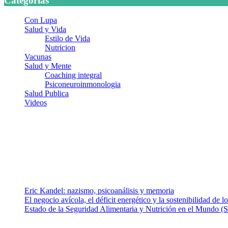
Categorias
Con Lupa
Salud y Vida
Estilo de Vida
Nutricion
Vacunas
Salud y Mente
Coaching integral
Psiconeuroinmonologia
Salud Publica
Videos
¿Quiénes somos?
Somos un equipo de investigadores, profesionales de la salud y rama
colaboradores con ética, sentido crítico y responsabilidad para aborda
Entradas recientes
Eric Kandel: nazismo, psicoanálisis y memoria
El negocio avícola, el déficit energético y la sostenibilidad de 
Estado de la Seguridad Alimentaria y Nutrición en el Mundo (S