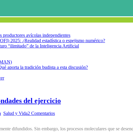
los productores avícolas independientes
OFI) 2025: ¿Realidad estadística o espejismo numérico?
turo “ilimitado” de la Inteligencia Artificial
FIMAN)
Qué aporta la tradición budista a esta discusión?
cer
ndades del ejercicio
a
,
Salud y Vida
2 Comentarios
liamente difundidos. Sin embargo, los procesos moleculares que se dese