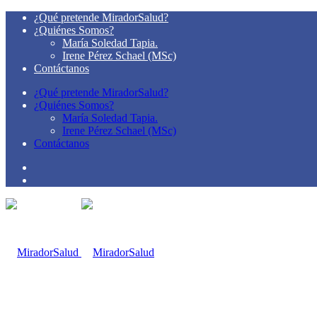
¿Qué pretende MiradorSalud?
¿Quiénes Somos?
María Soledad Tapia.
Irene Pérez Schael (MSc)
Contáctanos
¿Qué pretende MiradorSalud?
¿Quiénes Somos?
María Soledad Tapia.
Irene Pérez Schael (MSc)
Contáctanos