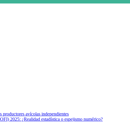
s afines y de la comunicación comprometidos con la promoción de una s
r los temas fundamentales de nuestra página: Salud y Vida (estilo de vi
los productores avícolas independientes
OFI) 2025: ¿Realidad estadística o espejismo numérico?