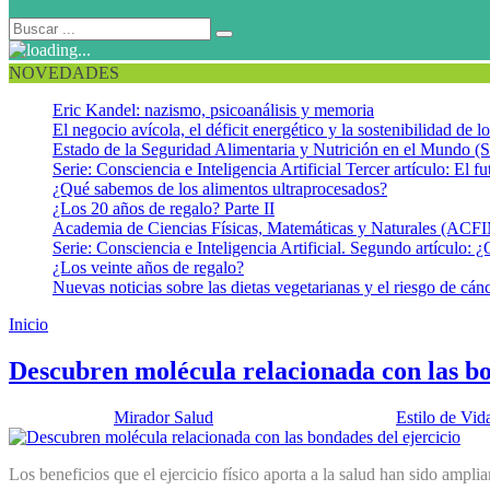
NOVEDADES
Eric Kandel: nazismo, psicoanálisis y memoria
El negocio avícola, el déficit energético y la sostenibilidad de 
Estado de la Seguridad Alimentaria y Nutrición en el Mundo (S
Serie: Consciencia e Inteligencia Artificial Tercer artículo: El fu
¿Qué sabemos de los alimentos ultraprocesados?
¿Los 20 años de regalo? Parte II
Academia de Ciencias Físicas, Matemáticas y Naturales (AC
Serie: Consciencia e Inteligencia Artificial. Segundo artículo: ¿
¿Los veinte años de regalo?
Nuevas noticias sobre las dietas vegetarianas y el riesgo de cán
Inicio
Gasto calórico
Descubren molécula relacionada con las bo
Publicado por:
Mirador Salud
Fecha:
14 enero, 2014
En:
Estilo de Vid
Los beneficios que el ejercicio físico aporta a la salud han sido amp