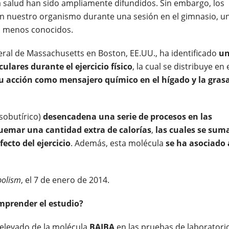
 la salud han sido ampliamente difundidos. Sin embargo, los
 nuestro organismo durante una sesión en el gimnasio, u
n menos conocidos.
ral de Massachusetts en Boston, EE.UU., ha identificado
u
lares durante el ejercicio físico
, la cual se distribuye en 
su acción como mensajero químico en el hígado y la gras
sobutírico)
desencadena una serie de procesos en las
quemar una cantidad extra de calorías
,
las cuales se sum
fecto del ejercicio
. Además, esta molécula
se ha asociado 
bolism
, el 7 de enero de 2014.
mprender el estudio?
 elevado de la molécula
BAIBA
en las pruebas de laboratori