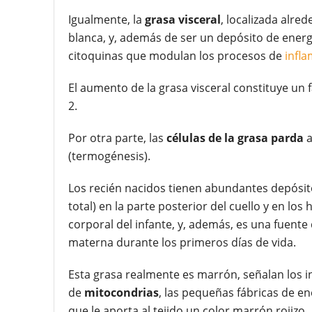
Igualmente, la
grasa visceral
, localizada alre
blanca, y, además de ser un depósito de ener
citoquinas que modulan los procesos de
infla
El aumento de la grasa visceral constituye un 
2.
Por otra parte, las
células de la grasa parda
a
(termogénesis).
Los recién nacidos tienen abundantes depósi
total) en la parte posterior del cuello y en l
corporal del infante, y, además, es una fuente
materna durante los primeros días de vida.
Esta grasa realmente es marrón, señalan los in
de
mitocondrias
, las pequeñas fábricas de en
que le aporta al tejido un color marrón rojizo.