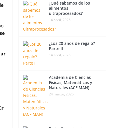
¿Qué sabemos de los
de
alimentos
ultraprocesados?
14 abril, 2026
po
se
¿Los 20 años de regalo?
Parte II
lar
14 abril, 2026
Academia de Ciencias
Físicas, Matemáticas y
Naturales (ACFIMAN)
24 marzo, 2026
ún