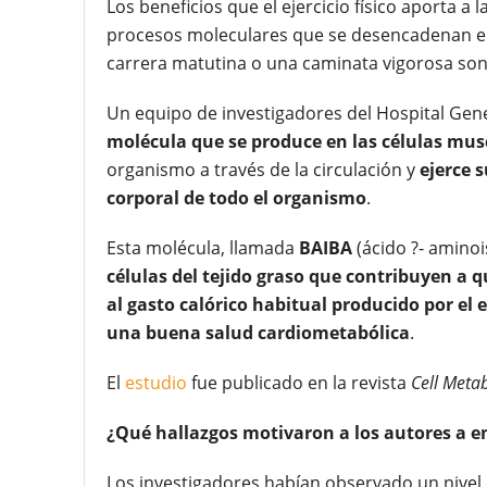
Los beneficios que el ejercicio físico aporta a
procesos moleculares que se desencadenan en
carrera matutina o una caminata vigorosa so
Un equipo de investigadores del Hospital Gene
molécula que se produce en las células muscu
organismo a través de la circulación y
ejerce 
corporal de todo el organismo
.
Esta molécula, llamada
BAIBA
(ácido ?- aminoi
células del tejido graso que contribuyen a 
al gasto calórico habitual producido por el e
una buena salud cardiometabólica
.
El
estudio
fue publicado en la revista
Cell Meta
¿Qué hallazgos motivaron a los autores a e
Los investigadores habían observado un nivel