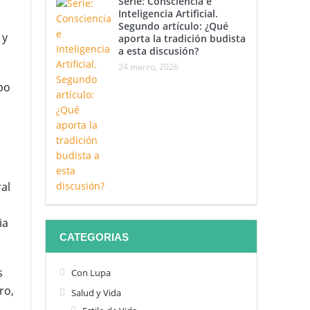
Serie: Consciencia e
Inteligencia Artificial.
Segundo artículo: ¿Qué
 y
aporta la tradición budista
a esta discusión?
24 marzo, 2026
po
al
ia
CATEGORIAS
s
Con Lupa
ro,
Salud y Vida