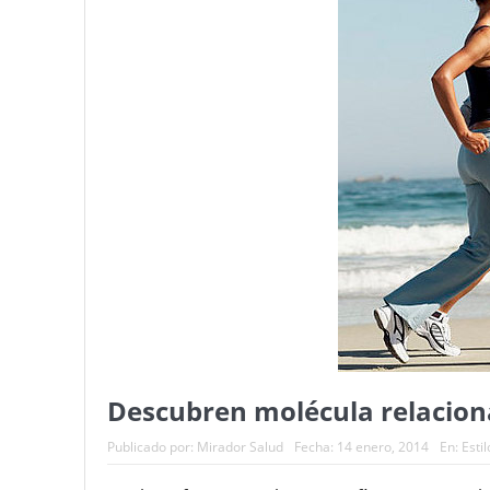
Descubren molécula relaciona
Publicado por:
Mirador Salud
Fecha:
14 enero, 2014
En:
Estil