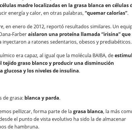
células madre localizadas en la grasa blanca en células 
cir energía y calor, en otras palabras,
“quemar calorías”
.
re
, en enero de 2012, reportó resultados similares. Un equi
r Dana-Farber
aislaron una proteína llamada “irisina” que 
la inyectaron a ratones sedentarios, obesos y prediabéticos.
mico era capaz, al igual que la molécula BAIBA, de
estimu
el tejido graso blanco y producir una disminución
a glucosa y los niveles de insulina
.
s de grasa:
blanca y parda
.
emos pellizcar, forma parte de la
grasa blanca
, la más com
desde el punto de vista evolutivo ha sido la de almacenar
mpos de hambruna.