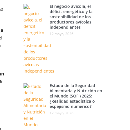
El negocio avícola, el
na
déficit energético y la
sostenibilidad de los
productores avícolas
independientes
na
12 mayo, 2026
el
a
an
a
Estado de la Seguridad
Alimentaria y Nutrición en
el Mundo (SOFI) 2025:
¿Realidad estadística o
espejismo numérico?
12 mayo, 2026
o