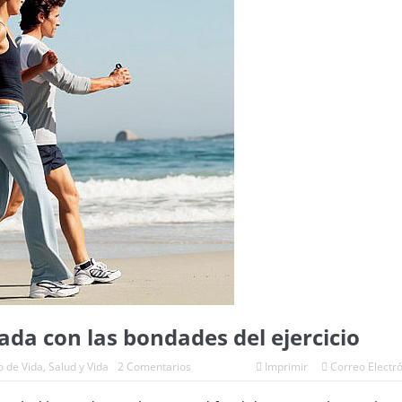
da con las bondades del ejercicio
o de Vida
,
Salud y Vida
2 Comentarios
Imprimir
Correo Electr