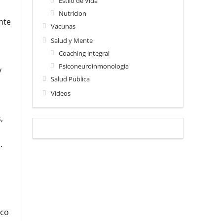
Estilo de Vida
Nutricion
nte
Vacunas
Salud y Mente
Coaching integral
Psiconeuroinmonologia
y
Salud Publica
Videos
,
.
ico