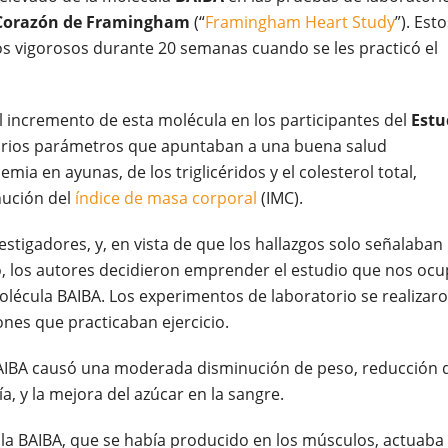
 Corazón de Framingham
(“
Framingham Heart Study
”). Esto
cos vigorosos durante 20 semanas cuando se les practicó el
 incremento de esta molécula en los participantes del
Estu
arios parámetros que apuntaban a una buena salud
ia en ayunas, de los triglicéridos y el colesterol total,
inución del
índice de masa corporal
(IMC).
estigadores, y, en vista de que los hallazgos solo señalaban
o, los autores decidieron emprender el estudio que nos ocu
olécula BAIBA. Los experimentos de laboratorio se realizar
es que practicaban ejercicio.
 BAIBA causó una moderada disminución de peso, reducción 
a, y la mejora del azúcar en la sangre.
la BAIBA, que se había producido en los músculos, actuaba