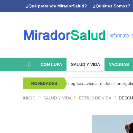
¿Qué pretende MiradorSalud?
¿Quiénes Somos?
CON LUPA
SALUD Y VIDA
VACUNAS
oanálisis y memoria
NOVEDADES
El negocio avícola, el déficit energético y la s
INICIO
SALUD Y VIDA
ESTILO DE VIDA
DESCU