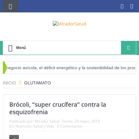
Menú
 negocio avícola, el déficit energético y la sostenibilidad de los produ
iesgo de cáncer
INICIO
GLUTAMATO
Brócoli, “super crucífera” contra la
esquizofrenia
Publicado por:
Mirador Salud
Fecha:
28 mayo, 2019
En:
Nutrición
,
Salud y Vida
6 Comentarios