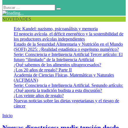
NOVEDADES
Eric Kandel: nazismo, psicoanálisis y memoria
El negocio avícola, el déficit energético y la sostenibilidad de
los productores avícolas independientes
Estado de la Seguridad Alimentaria y Nutrición en el Mundo
(SOFI) 2025: ¿Realidad estadística o espejismo numérico?
Serie: Consciencia e Inteligencia Artificial Tercer artículo: El
futuro “ilimitado” de la Inteligencia Artificial
¿Qué sabemos de los alimentos ultraprocesados?
¿Los 20 años de regalo? Parte II
Academia de Ciencias Físicas, Matemáticas y Naturales
(ACFIMAN)
Serie: Consciencia e Inteligencia Artificial. Segundo artículo:
¿Qué aporta la tradición budista a esta discusión?
¿Los veinte años de regalo?
Nuevas noticias sobre las dietas vegetarianas y el riesgo de
cáncer
Inicio
Hipertensión Arterial en Niños y Adolescentes
Nuevas directrices: medir tensión desde