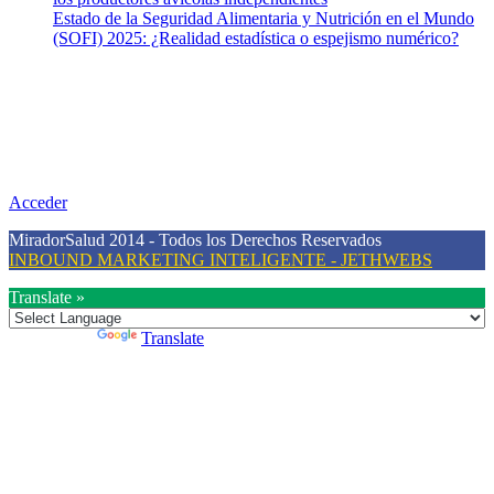
Estado de la Seguridad Alimentaria y Nutrición en el Mundo
(SOFI) 2025: ¿Realidad estadística o espejismo numérico?
Nuestra misión
Nuestra misión primordial es estimular una actitud proactiva hacia
una vida saludable, como individuos y como sociedad, mediante la
difusión de información al día que promueva el desarrollo de una
mayor conciencia sobre la prevención en salud.
Acceder
MiradorSalud 2014 - Todos los Derechos Reservados
INBOUND MARKETING INTELIGENTE - JETHWEBS
Translate »
Powered by
Translate