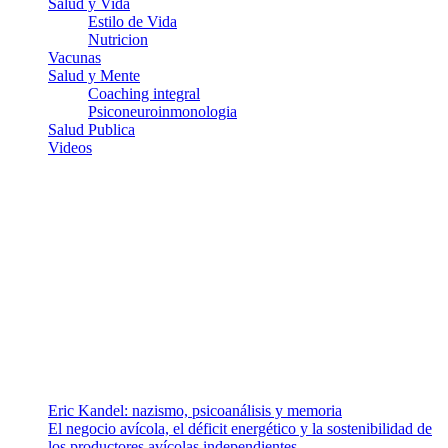
Salud y Vida
Estilo de Vida
Nutricion
Vacunas
Salud y Mente
Coaching integral
Psiconeuroinmonologia
Salud Publica
Videos
¿Quiénes somos?
Somos un equipo de investigadores, profesionales de la salud y
ramas afines y de la comunicación comprometidos con la promoción
de una salud responsable. El sitio web MiradorSalud cuenta con un
equipo de colaboradores con ética, sentido crítico y responsabilidad
para abordar los temas fundamentales de nuestra página: Salud y
Vida (estilo de vida y nutrición), Vacunas, Salud Pública y Salud
Mental.
Entradas recientes
Eric Kandel: nazismo, psicoanálisis y memoria
El negocio avícola, el déficit energético y la sostenibilidad de
los productores avícolas independientes