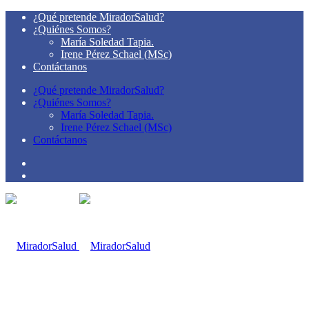
¿Qué pretende MiradorSalud?
¿Quiénes Somos?
María Soledad Tapia.
Irene Pérez Schael (MSc)
Contáctanos
¿Qué pretende MiradorSalud?
¿Quiénes Somos?
María Soledad Tapia.
Irene Pérez Schael (MSc)
Contáctanos