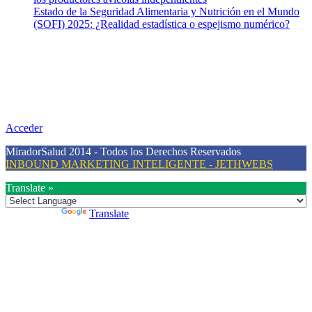
Estado de la Seguridad Alimentaria y Nutrición en el Mundo
(SOFI) 2025: ¿Realidad estadística o espejismo numérico?
Nuestra misión
Nuestra misión primordial es estimular una actitud proactiva hacia
una vida saludable, como individuos y como sociedad, mediante la
difusión de información al día que promueva el desarrollo de una
mayor conciencia sobre la prevención en salud.
Acceder
MiradorSalud 2014 - Todos los Derechos Reservados
INBOUND MARKETING INTELIGENTE - JETHWEBS
Translate »
Powered by
Translate