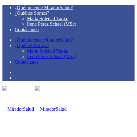
¿Qué pretende MiradorSalud?
¿Quiénes Somos?
María Soledad Tapia.
Irene Pérez Schael (MSc)
Contáctanos
¿Qué pretende MiradorSalud?
¿Quiénes Somos?
María Soledad Tapia.
Irene Pérez Schael (MSc)
Contáctanos