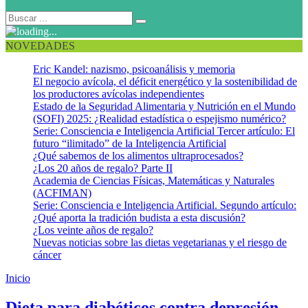
NOVEDADES
Eric Kandel: nazismo, psicoanálisis y memoria
El negocio avícola, el déficit energético y la sostenibilidad de
los productores avícolas independientes
Estado de la Seguridad Alimentaria y Nutrición en el Mundo
(SOFI) 2025: ¿Realidad estadística o espejismo numérico?
Serie: Consciencia e Inteligencia Artificial Tercer artículo: El
futuro “ilimitado” de la Inteligencia Artificial
¿Qué sabemos de los alimentos ultraprocesados?
¿Los 20 años de regalo? Parte II
Academia de Ciencias Físicas, Matemáticas y Naturales
(ACFIMAN)
Serie: Consciencia e Inteligencia Artificial. Segundo artículo:
¿Qué aporta la tradición budista a esta discusión?
¿Los veinte años de regalo?
Nuevas noticias sobre las dietas vegetarianas y el riesgo de
cáncer
Inicio
Índice glucémico
Dieta para diabéticos contra depresión.