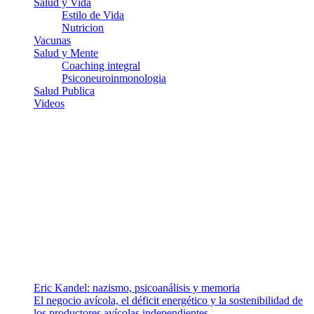
Salud y Vida
Estilo de Vida
Nutricion
Vacunas
Salud y Mente
Coaching integral
Psiconeuroinmonologia
Salud Publica
Videos
¿Quiénes somos?
Somos un equipo de investigadores, profesionales de la salud y
ramas afines y de la comunicación comprometidos con la promoción
de una salud responsable. El sitio web MiradorSalud cuenta con un
equipo de colaboradores con ética, sentido crítico y responsabilidad
para abordar los temas fundamentales de nuestra página: Salud y
Vida (estilo de vida y nutrición), Vacunas, Salud Pública y Salud
Mental.
Entradas recientes
Eric Kandel: nazismo, psicoanálisis y memoria
El negocio avícola, el déficit energético y la sostenibilidad de
los productores avícolas independientes