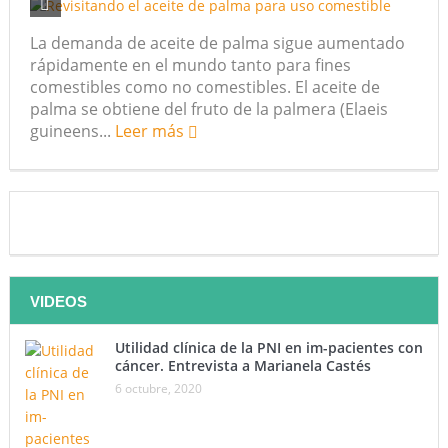
futuro “ilimitado” de la Inteligencia Artificial
La demanda de aceite de palma sigue aumentado
rápidamente en el mundo tanto para fines
¿Qué sabemos de los alimentos ultraprocesados?
comestibles como no comestibles. El aceite de
palma se obtiene del fruto de la palmera (Elaeis
¿Los 20 años de regalo? Parte II
guineens...
Leer más
Academia de Ciencias Físicas, Matemáticas y Naturales
(ACFIMAN)
Serie: Consciencia e Inteligencia Artificial. Segundo
artículo: ¿Qué aporta la tradición budista a esta discusión?
VIDEOS
¿Los veinte años de regalo?
Nuevas noticias sobre las dietas vegetarianas y el riesgo
Utilidad clínica de la PNI en im-pacientes con
cáncer. Entrevista a Marianela Castés
de cáncer
6 octubre, 2020