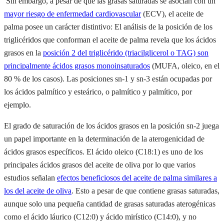
Sin embargo, a pesar de que las grasas saturadas se asocian con un
mayor riesgo de enfermedad cardiovascular
(ECV), el aceite de
palma posee un carácter distintivo: El análisis de la posición de los
triglicéridos que conforman el aceite de palma revela que los ácidos
grasos en la
posición 2 del triglicérido (triacilglicerol o TAG) son
principalmente ácidos grasos monoinsaturados
(MUFA, oleico, en el
80 % de los casos). Las posiciones sn-1 y sn-3 están ocupadas por
los ácidos palmítico y esteárico, o palmítico y palmítico, por
ejemplo.
El grado de saturación de los ácidos grasos en la posición sn-2 juega
un papel importante en la determinación de la aterogenicidad de
ácidos grasos específicos. El ácido oleico (C18:1) es uno de los
principales ácidos grasos del aceite de oliva por lo que varios
estudios señalan
efectos beneficiosos del aceite de palma similares a
los del aceite de oliva
. Esto a pesar de que contiene grasas saturadas,
aunque solo una pequeña cantidad de grasas saturadas aterogénicas
como el ácido láurico (C12:0) y ácido mirístico (C14:0), y no