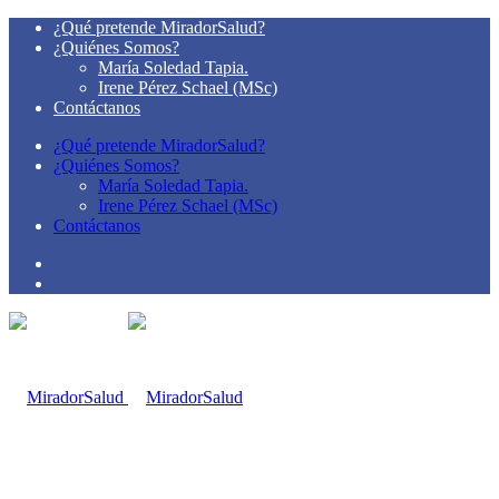
¿Qué pretende MiradorSalud?
¿Quiénes Somos?
María Soledad Tapia.
Irene Pérez Schael (MSc)
Contáctanos
¿Qué pretende MiradorSalud?
¿Quiénes Somos?
María Soledad Tapia.
Irene Pérez Schael (MSc)
Contáctanos