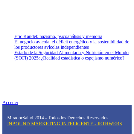
para abordar los temas fundamentales de nuestra página: Salud y
Vida (estilo de vida y nutrición), Vacunas, Salud Pública y Salud
Mental.
Entradas recientes
Eric Kandel: nazismo, psicoanálisis y memoria
El negocio avícola, el déficit energético y la sostenibilidad de
los productores avícolas independientes
Estado de la Seguridad Alimentaria y Nutrición en el Mundo
(SOFI) 2025: ¿Realidad estadística o espejismo numérico?
Nuestra misión
Nuestra misión primordial es estimular una actitud proactiva hacia
una vida saludable, como individuos y como sociedad, mediante la
difusión de información al día que promueva el desarrollo de una
mayor conciencia sobre la prevención en salud.
Acceder
MiradorSalud 2014 - Todos los Derechos Reservados
INBOUND MARKETING INTELIGENTE - JETHWEBS