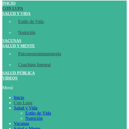
INICIO
CON LUPA
SALUD Y VIDA
Estilo de Vida
Nutrición
VACUNAS
SALUD Y MENTE
Psiconeuroinmunología
Coaching Integral
SALUD PÚBLICA
VIDEOS
Menú
Inicio
Con Lupa
Salud y Vida
Estilo de Vida
Nutrición
Vacunas
Salud y Mente