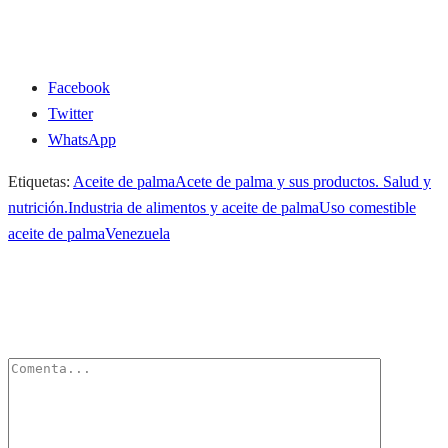
Facebook
Twitter
WhatsApp
Etiquetas:
Aceite de palma
Acete de palma y sus productos. Salud y
nutrición.
Industria de alimentos y aceite de palma
Uso comestible
aceite de palma
Venezuela
Deja un Comentario
Tu dirección de correo electrónico no será publicada.
Los campos
obligatorios están marcados con
*