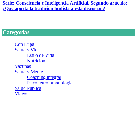
Serie: Consciencia e Inteligencia Artificial. Segundo artículo:
¿Qué aporta la tradición budista a esta discusión?
24 marzo, 2026
Categorias
Con Lupa
Salud y Vida
Estilo de Vida
Nutricion
Vacunas
Salud y Mente
Coaching integral
Psiconeuroinmonologia
Salud Publica
Videos
¿Quiénes somos?
Somos un equipo de investigadores, profesionales de la salud y
ramas afines y de la comunicación comprometidos con la promoción
de una salud responsable. El sitio web MiradorSalud cuenta con un
equipo de colaboradores con ética, sentido crítico y responsabilidad