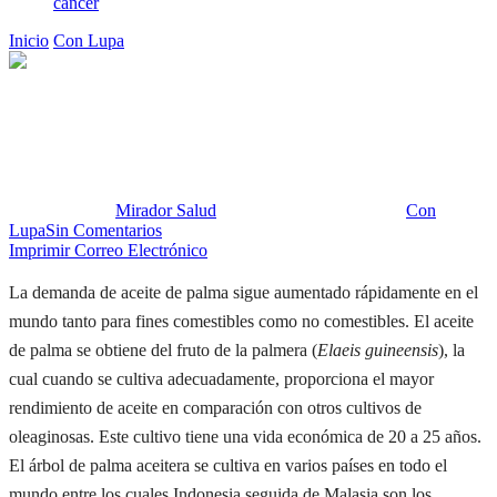
cáncer
Inicio
Con Lupa
Revisitando el aceite de palma para uso comestible
Revisitando el aceite de palma
para uso comestible
Publicado por:
Mirador Salud
Fecha:
14 marzo, 2023
En:
Con
Lupa
Sin Comentarios
Imprimir
Correo Electrónico
La demanda de aceite de palma sigue aumentado rápidamente en el
mundo tanto para fines comestibles como no comestibles. El aceite
de palma se obtiene del fruto de la palmera (
Elaeis guineensis
), la
cual cuando se cultiva adecuadamente, proporciona el mayor
rendimiento de aceite en comparación con otros cultivos de
oleaginosas. Este cultivo tiene una vida económica de 20 a 25 años.
El árbol de palma aceitera se cultiva en varios países en todo el
mundo entre los cuales Indonesia seguida de Malasia son los