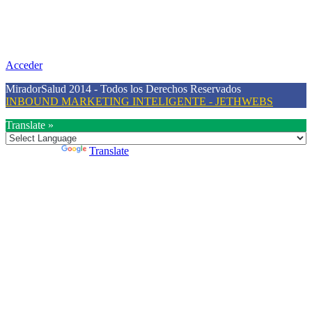
Nuestra misión primordial es estimular una actitud proactiva hacia
una vida saludable, como individuos y como sociedad, mediante la
difusión de información al día que promueva el desarrollo de una
mayor conciencia sobre la prevención en salud.
Acceder
MiradorSalud 2014 - Todos los Derechos Reservados
INBOUND MARKETING INTELIGENTE - JETHWEBS
Translate »
Powered by
Translate