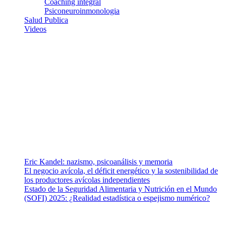
Coaching integral
Psiconeuroinmonologia
Salud Publica
Videos
¿Quiénes somos?
Somos un equipo de investigadores, profesionales de la salud y
ramas afines y de la comunicación comprometidos con la promoción
de una salud responsable. El sitio web MiradorSalud cuenta con un
equipo de colaboradores con ética, sentido crítico y responsabilidad
para abordar los temas fundamentales de nuestra página: Salud y
Vida (estilo de vida y nutrición), Vacunas, Salud Pública y Salud
Mental.
Entradas recientes
Eric Kandel: nazismo, psicoanálisis y memoria
El negocio avícola, el déficit energético y la sostenibilidad de
los productores avícolas independientes
Estado de la Seguridad Alimentaria y Nutrición en el Mundo
(SOFI) 2025: ¿Realidad estadística o espejismo numérico?
Nuestra misión