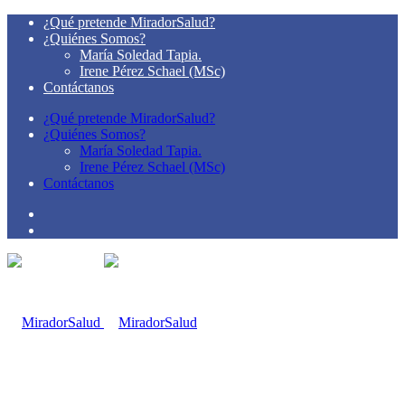
¿Qué pretende MiradorSalud?
¿Quiénes Somos?
María Soledad Tapia.
Irene Pérez Schael (MSc)
Contáctanos
¿Qué pretende MiradorSalud?
¿Quiénes Somos?
María Soledad Tapia.
Irene Pérez Schael (MSc)
Contáctanos