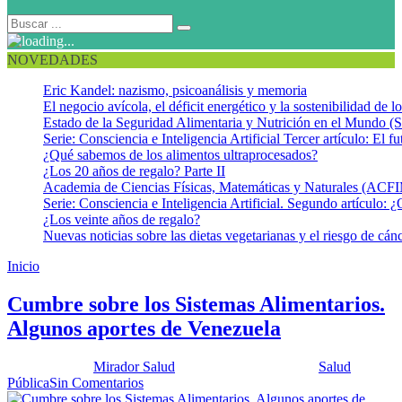
NOVEDADES
Eric Kandel: nazismo, psicoanálisis y memoria
El negocio avícola, el déficit energético y la sostenibilidad de 
Estado de la Seguridad Alimentaria y Nutrición en el Mundo (S
Serie: Consciencia e Inteligencia Artificial Tercer artículo: El fu
¿Qué sabemos de los alimentos ultraprocesados?
¿Los 20 años de regalo? Parte II
Academia de Ciencias Físicas, Matemáticas y Naturales (AC
Serie: Consciencia e Inteligencia Artificial. Segundo artículo: ¿
¿Los veinte años de regalo?
Nuevas noticias sobre las dietas vegetarianas y el riesgo de cán
Inicio
Inocuidad alimentaria
Cumbre sobre los Sistemas Alimentarios.
Algunos aportes de Venezuela
Publicado por:
Mirador Salud
Fecha:
13 julio, 2021
En:
Salud
Pública
Sin Comentarios