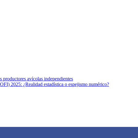
s afines y de la comunicación comprometidos con la promoción de una s
r los temas fundamentales de nuestra página: Salud y Vida (estilo de vi
los productores avícolas independientes
OFI) 2025: ¿Realidad estadística o espejismo numérico?
na vida saludable, como individuos y como sociedad, mediante la difusi