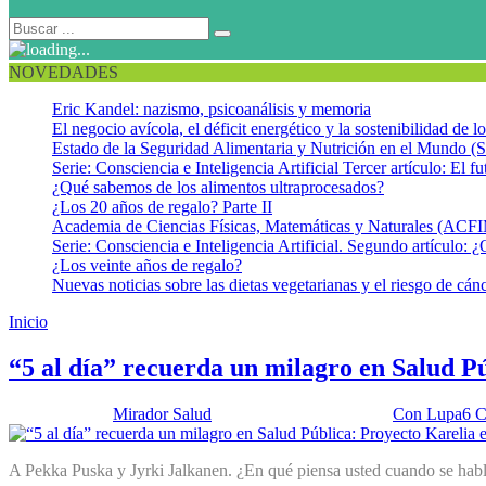
NOVEDADES
Eric Kandel: nazismo, psicoanálisis y memoria
El negocio avícola, el déficit energético y la sostenibilidad de 
Estado de la Seguridad Alimentaria y Nutrición en el Mundo (S
Serie: Consciencia e Inteligencia Artificial Tercer artículo: El fu
¿Qué sabemos de los alimentos ultraprocesados?
¿Los 20 años de regalo? Parte II
Academia de Ciencias Físicas, Matemáticas y Naturales (AC
Serie: Consciencia e Inteligencia Artificial. Segundo artículo: ¿
¿Los veinte años de regalo?
Nuevas noticias sobre las dietas vegetarianas y el riesgo de cán
Inicio
Karelia del Norte
“5 al día” recuerda un milagro en Salud P
Publicado por:
Mirador Salud
Fecha:
26 enero, 2016
En:
Con Lupa
6 C
A Pekka Puska y Jyrki Jalkanen. ¿En qué piensa usted cuando se habla