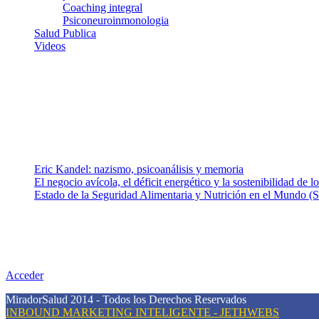
Coaching integral
Psiconeuroinmonologia
Salud Publica
Videos
¿Quiénes somos?
Somos un equipo de investigadores, profesionales de la salud y rama
colaboradores con ética, sentido crítico y responsabilidad para aborda
Entradas recientes
Eric Kandel: nazismo, psicoanálisis y memoria
El negocio avícola, el déficit energético y la sostenibilidad de 
Estado de la Seguridad Alimentaria y Nutrición en el Mundo (S
Nuestra misión
Nuestra misión primordial es estimular una actitud proactiva hacia u
conciencia sobre la prevención en salud.
Acceder
MiradorSalud 2014 - Todos los Derechos Reservados
INBOUND MARKETING INTELIGENTE - JETHWEBS