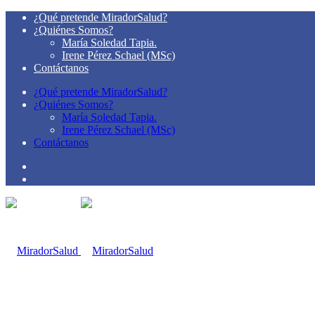
¿Qué pretende MiradorSalud?
¿Quiénes Somos?
María Soledad Tapia.
Irene Pérez Schael (MSc)
Contáctanos
¿Qué pretende MiradorSalud?
¿Quiénes Somos?
María Soledad Tapia.
Irene Pérez Schael (MSc)
Contáctanos