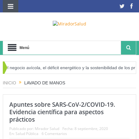
Menú
El negocio avícola, el déficit energético y la sostenibilidad de los prod
riesgo de cáncer
INICIO
LAVADO DE MANOS
Apuntes sobre SARS-CoV-2/COVID-19.
Evidencia científica para aspectos
prácticos
Publicado por:
Mirador Salud
Fecha:
8 septiembre, 2020
En:
Salud Pública
6 Comentarios