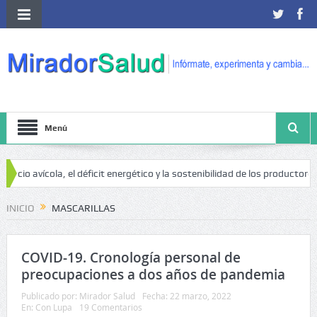
Menú
ocio avícola, el déficit energético y la sostenibilidad de los productores a
INICIO
MASCARILLAS
COVID-19. Cronología personal de
preocupaciones a dos años de pandemia
Publicado por:
Mirador Salud
Fecha:
22 marzo, 2022
En:
Con Lupa
19 Comentarios