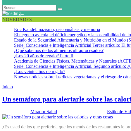
NOVEDADES
Eric Kandel: nazismo, psicoanálisis y memoria
El negocio avícola, el déficit energético y la sostenibilidad de 
Estado de la Seguridad Alimentaria y Nutrición en el Mundo (S
Serie: Consciencia e Inteligencia Artificial Tercer artículo: El fu
¿Qué sabemos de los alimentos ultraprocesados?
¿Los 20 años de regalo? Parte II
Academia de Ciencias Físicas, Matemáticas y Naturales (AC
Serie: Consciencia e Inteligencia Artificial. Segundo artículo: ¿
¿Los veinte años de regalo?
Nuevas noticias sobre las dietas vegetarianas y el riesgo de cán
Inicio
Menús
Un semáforo para alertarle sobre las calorí
Publicado por:
Mirador Salud
Fecha:
18 marzo, 2013
En:
Estilo de Vi
¿Es usted de los que preferiría que los menús de los restaurantes le pr