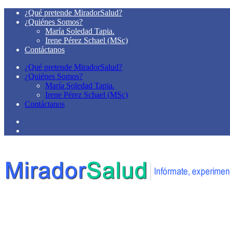
¿Qué pretende MiradorSalud?
¿Quiénes Somos?
María Soledad Tapia.
Irene Pérez Schael (MSc)
Contáctanos
¿Qué pretende MiradorSalud?
¿Quiénes Somos?
María Soledad Tapia.
Irene Pérez Schael (MSc)
Contáctanos