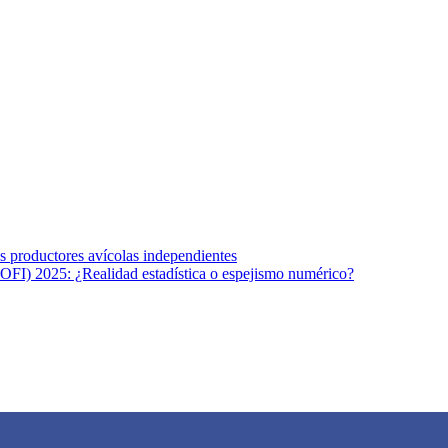
s afines y de la comunicación comprometidos con la promoción de una s
r los temas fundamentales de nuestra página: Salud y Vida (estilo de vi
los productores avícolas independientes
OFI) 2025: ¿Realidad estadística o espejismo numérico?
na vida saludable, como individuos y como sociedad, mediante la difusi