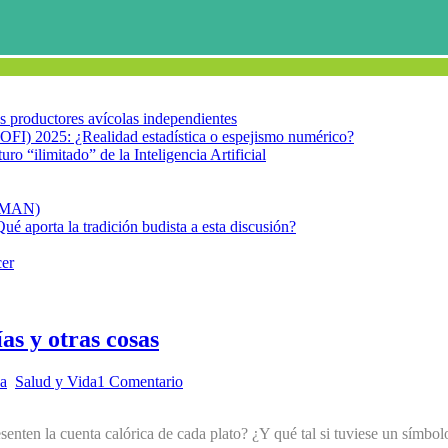
los productores avícolas independientes
OFI) 2025: ¿Realidad estadística o espejismo numérico?
turo “ilimitado” de la Inteligencia Artificial
FIMAN)
Qué aporta la tradición budista a esta discusión?
cer
as y otras cosas
da
,
Salud y Vida
1 Comentario
esenten la cuenta calórica de cada plato? ¿Y qué tal si tuviese un símbo