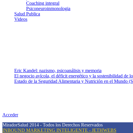
Coaching integral
Psiconeuroinmonologia
Salud Publica
Videos
¿Quiénes somos?
Somos un equipo de investigadores, profesionales de la salud y rama
colaboradores con ética, sentido crítico y responsabilidad para aborda
Entradas recientes
Eric Kandel: nazismo, psicoanálisis y memoria
El negocio avícola, el déficit energético y la sostenibilidad de 
Estado de la Seguridad Alimentaria y Nutrición en el Mundo (S
Nuestra misión
Nuestra misión primordial es estimular una actitud proactiva hacia u
conciencia sobre la prevención en salud.
Acceder
MiradorSalud 2014 - Todos los Derechos Reservados
INBOUND MARKETING INTELIGENTE - JETHWEBS