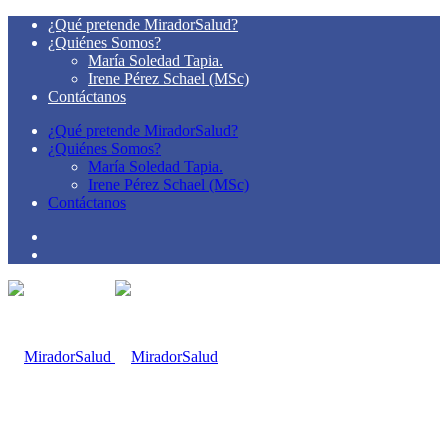
¿Qué pretende MiradorSalud?
¿Quiénes Somos?
María Soledad Tapia.
Irene Pérez Schael (MSc)
Contáctanos
¿Qué pretende MiradorSalud?
¿Quiénes Somos?
María Soledad Tapia.
Irene Pérez Schael (MSc)
Contáctanos