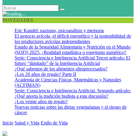
NOVEDADES
Eric Kandel: nazismo, psicoanálisis y memoria
El negocio avícola, el déficit energético y la sostenibilidad de
los productores avícolas independientes
Estado de la Seguridad Alimentaria y Nutrición en el Mundo
(SOFI) 2025: ¿Realidad estadística o espejismo numérico?
Serie: Consciencia e Inteligencia Artificial Tercer artículo: El
futuro “ilimitado” de la Inteligencia Artificial
¿Qué sabemos de los alimentos ultraprocesados?
¿Los 20 años de regalo? Parte II
Academia de Ciencias Físicas, Matemáticas y Naturales
(ACFIMAN)
Serie: Consciencia e Inteligencia Artificial. Segundo artículo:
¿Qué aporta la tradición budista a esta discusión?
¿Los veinte años de regalo?
Nuevas noticias sobre las dietas vegetarianas y el riesgo de
cáncer
Inicio
Salud y Vida
Estilo de Vida
Un semáforo para alertarle sobre
las calorías y otras cosas