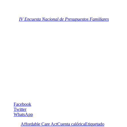
Presión arterial <120/<80 mm Hg
Glucosa en ayuno <100 mg/dL)
Según la
IV Encuesta Nacional de Presupuestos Familiares
del
Banco Central de Venezuela, el 60% de los venezolanos y
venezolanas come 3 veces al día y el 39% come 4 ó 5 veces. Se
deduce que el venezolano basa su alimentación principalmente en
productos hipercalóricos, ricos en harinas, azúcar, grasas y sal, lo
cual coloca a la población venezolana en riesgo de enfermedades
crónicas desde temprana edad. De acuerdo al estudio, Venezuela es
el 3er país con mayor consumo de pastas por persona, y si bien se ha
bajado el consumo de pan de trigo, también lo ha hecho el de
cambur (banana) y lechosa (papaya), frutas muy populares y
económicas para el venezolano.
María Soledad Tapia
Maria.tapia@5aldia.org.ve
Facebook
Twitter
WhatsApp
Etiquetas:
Affordable Care Act
Cuenta calórica
Etiquetado