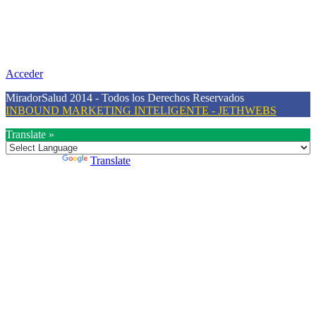
Nuestra misión primordial es estimular una actitud proactiva hacia
una vida saludable, como individuos y como sociedad, mediante la
difusión de información al día que promueva el desarrollo de una
mayor conciencia sobre la prevención en salud.
Acceder
MiradorSalud 2014 - Todos los Derechos Reservados
INBOUND MARKETING INTELIGENTE - JETHWEBS
Translate »
Powered by
Translate