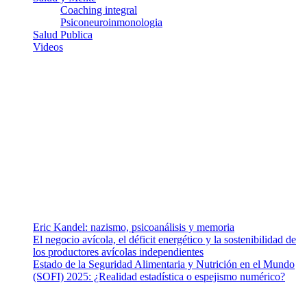
Coaching integral
Psiconeuroinmonologia
Salud Publica
Videos
¿Quiénes somos?
Somos un equipo de investigadores, profesionales de la salud y
ramas afines y de la comunicación comprometidos con la promoción
de una salud responsable. El sitio web MiradorSalud cuenta con un
equipo de colaboradores con ética, sentido crítico y responsabilidad
para abordar los temas fundamentales de nuestra página: Salud y
Vida (estilo de vida y nutrición), Vacunas, Salud Pública y Salud
Mental.
Entradas recientes
Eric Kandel: nazismo, psicoanálisis y memoria
El negocio avícola, el déficit energético y la sostenibilidad de
los productores avícolas independientes
Estado de la Seguridad Alimentaria y Nutrición en el Mundo
(SOFI) 2025: ¿Realidad estadística o espejismo numérico?
Nuestra misión