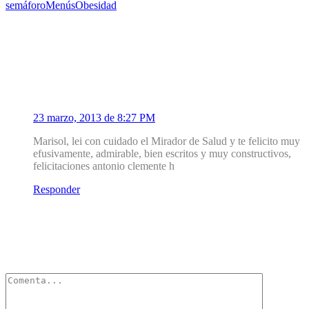
semáforo
Menús
Obesidad
Un Comentario
1
Antonio Clemente
23 marzo, 2013 de 8:27 PM
Marisol, lei con cuidado el Mirador de Salud y te felicito muy
efusivamente, admirable, bien escritos y muy constructivos,
felicitaciones antonio clemente h
Responder
Deja un Comentario
Tu dirección de correo electrónico no será publicada.
Los campos
obligatorios están marcados con
*