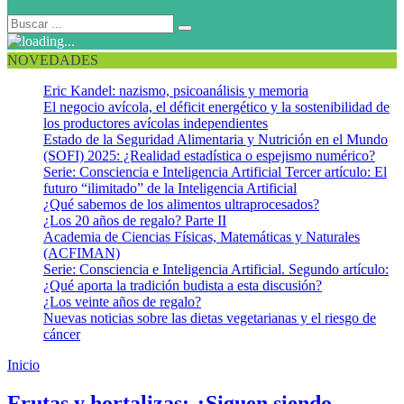
NOVEDADES
Eric Kandel: nazismo, psicoanálisis y memoria
El negocio avícola, el déficit energético y la sostenibilidad de
los productores avícolas independientes
Estado de la Seguridad Alimentaria y Nutrición en el Mundo
(SOFI) 2025: ¿Realidad estadística o espejismo numérico?
Serie: Consciencia e Inteligencia Artificial Tercer artículo: El
futuro “ilimitado” de la Inteligencia Artificial
¿Qué sabemos de los alimentos ultraprocesados?
¿Los 20 años de regalo? Parte II
Academia de Ciencias Físicas, Matemáticas y Naturales
(ACFIMAN)
Serie: Consciencia e Inteligencia Artificial. Segundo artículo:
¿Qué aporta la tradición budista a esta discusión?
¿Los veinte años de regalo?
Nuevas noticias sobre las dietas vegetarianas y el riesgo de
cáncer
Inicio
Mujeres jóvenes
Frutas y hortalizas: ¿Siguen siendo