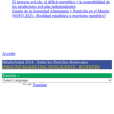
El negocio avícola, el déficit energético y la sostenibilidad de
los productores avícolas independientes
Estado de la Seguridad Alimentaria y Nutrición en el Mundo
(SOFI) 2025: ¿Realidad estadística o espejismo numérico?
Nuestra misión
Nuestra misión primordial es estimular una actitud proactiva hacia
una vida saludable, como individuos y como sociedad, mediante la
difusión de información al día que promueva el desarrollo de una
mayor conciencia sobre la prevención en salud.
Acceder
MiradorSalud 2014 - Todos los Derechos Reservados
INBOUND MARKETING INTELIGENTE - JETHWEBS
Translate »
Powered by
Translate