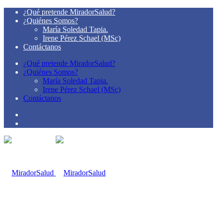
¿Qué pretende MiradorSalud?
¿Quiénes Somos?
María Soledad Tapia.
Irene Pérez Schael (MSc)
Contáctanos
¿Qué pretende MiradorSalud?
¿Quiénes Somos?
María Soledad Tapia.
Irene Pérez Schael (MSc)
Contáctanos