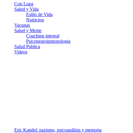
Con Lupa
Salud y Vida
Estilo de Vida
Nutricion
Vacunas
Salud y Mente
Coaching integral
Psiconeuroinmonologia
Salud Publica
Videos
¿Quiénes somos?
Somos un equipo de investigadores, profesionales de la salud y
ramas afines y de la comunicación comprometidos con la promoción
de una salud responsable. El sitio web MiradorSalud cuenta con un
equipo de colaboradores con ética, sentido crítico y responsabilidad
para abordar los temas fundamentales de nuestra página: Salud y
Vida (estilo de vida y nutrición), Vacunas, Salud Pública y Salud
Mental.
Entradas recientes
Eric Kandel: nazismo, psicoanálisis y memoria