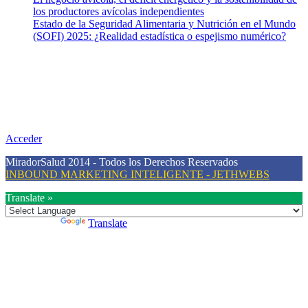
los productores avícolas independientes
Estado de la Seguridad Alimentaria y Nutrición en el Mundo
(SOFI) 2025: ¿Realidad estadística o espejismo numérico?
Nuestra misión
Nuestra misión primordial es estimular una actitud proactiva hacia
una vida saludable, como individuos y como sociedad, mediante la
difusión de información al día que promueva el desarrollo de una
mayor conciencia sobre la prevención en salud.
Acceder
MiradorSalud 2014 - Todos los Derechos Reservados
INBOUND MARKETING INTELIGENTE - JETHWEBS
Translate »
Powered by
Translate