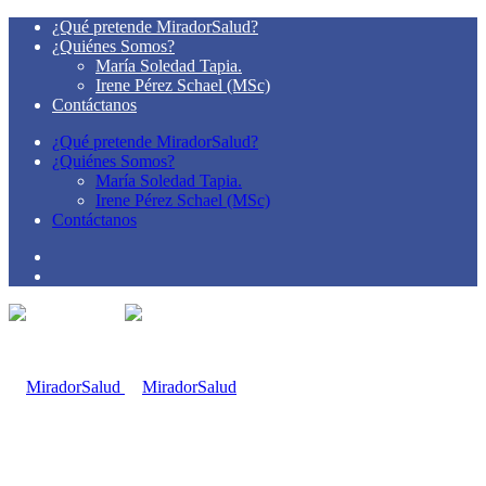
¿Qué pretende MiradorSalud?
¿Quiénes Somos?
María Soledad Tapia.
Irene Pérez Schael (MSc)
Contáctanos
¿Qué pretende MiradorSalud?
¿Quiénes Somos?
María Soledad Tapia.
Irene Pérez Schael (MSc)
Contáctanos