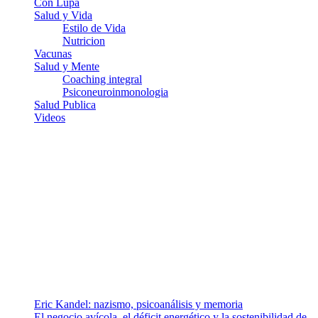
Con Lupa
Salud y Vida
Estilo de Vida
Nutricion
Vacunas
Salud y Mente
Coaching integral
Psiconeuroinmonologia
Salud Publica
Videos
¿Quiénes somos?
Somos un equipo de investigadores, profesionales de la salud y
ramas afines y de la comunicación comprometidos con la promoción
de una salud responsable. El sitio web MiradorSalud cuenta con un
equipo de colaboradores con ética, sentido crítico y responsabilidad
para abordar los temas fundamentales de nuestra página: Salud y
Vida (estilo de vida y nutrición), Vacunas, Salud Pública y Salud
Mental.
Entradas recientes
Eric Kandel: nazismo, psicoanálisis y memoria
El negocio avícola, el déficit energético y la sostenibilidad de