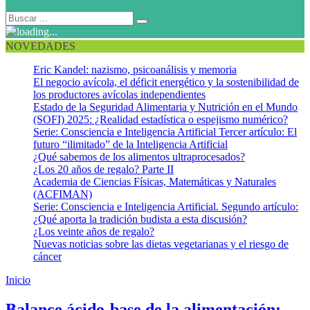
NOVEDADES
Eric Kandel: nazismo, psicoanálisis y memoria
El negocio avícola, el déficit energético y la sostenibilidad de
los productores avícolas independientes
Estado de la Seguridad Alimentaria y Nutrición en el Mundo
(SOFI) 2025: ¿Realidad estadística o espejismo numérico?
Serie: Consciencia e Inteligencia Artificial Tercer artículo: El
futuro “ilimitado” de la Inteligencia Artificial
¿Qué sabemos de los alimentos ultraprocesados?
¿Los 20 años de regalo? Parte II
Academia de Ciencias Físicas, Matemáticas y Naturales
(ACFIMAN)
Serie: Consciencia e Inteligencia Artificial. Segundo artículo:
¿Qué aporta la tradición budista a esta discusión?
¿Los veinte años de regalo?
Nuevas noticias sobre las dietas vegetarianas y el riesgo de
cáncer
Inicio
Nefrología pediátrica
Balance ácido-base de la alimentación: